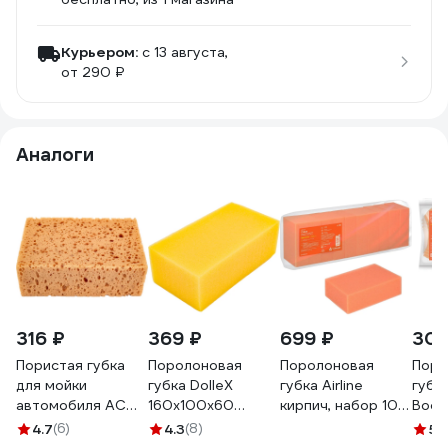
Курьером:
c 13 августа,
от 290 ₽
Аналоги
316 ₽
369 ₽
699 ₽
303
Пористая губка
Поролоновая
Поролоновая
Поро
для мойки
губка DolleX
губка Airline
губка
автомобиля ACG
160х100х60
кирпич, набор 10
Вось
200x130x70 мм,
Кирпич GBA-11
шт. ABTN010
AB-T
4.7
(6)
4.3
(8)
5
(
коричневая