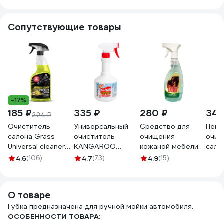
1009630
Сопутствующие товары
-17%
185 ₽
335 ₽
280 ₽
347
224 ₽
Очиститель
Универсальный
Средство для
Пенн
салона Grass
очиститель
очищения
очис
Universal сleaner
KANGAROO
кожаной мебели и
сало
600 мл 110392
Profoam 2000,
салона
авто
4.6
(106)
4.7
(73)
4.9
(15)
600мл, 320409
автомобиля
HIMK
637
Дафор, 500мл
500 
4607002303519
000
О товаре
Губка предназначена для ручной мойки автомобиля.
ОСОБЕННОСТИ ТОВАРА: