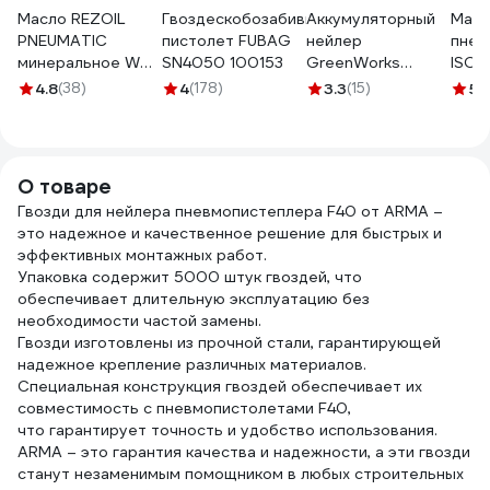
Масло REZOIL
Гвоздескобозабивной
Аккумуляторный
Масл
PNEUMATIC
пистолет FUBAG
нейлер
пнев
минеральное WH-
SN4050 100153
GreenWorks
ISO-4
45 0.1 л Rezer
GD24BN 3400707
NOR
4.8
(38)
4
(178)
3.3
(15)
5
(
03.008.00016
О товаре
Гвозди для нейлера пневмопистеплера F40 от ARMA –
это надежное и качественное решение для быстрых и
эффективных монтажных работ.
Упаковка содержит 5000 штук гвоздей, что
обеспечивает длительную эксплуатацию без
необходимости частой замены.
Гвозди изготовлены из прочной стали, гарантирующей
надежное крепление различных материалов.
Специальная конструкция гвоздей обеспечивает их
совместимость с пневмопистолетами F40,
что гарантирует точность и удобство использования.
ARMA – это гарантия качества и надежности, а эти гвозди
станут незаменимым помощником в любых строительных