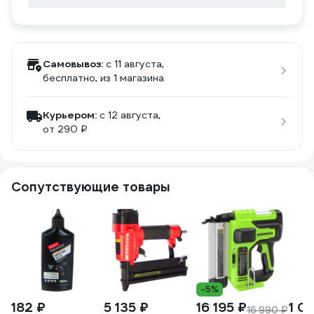
Самовывоз:
c 11 августа,
бесплатно
, из 1 магазина
Курьером:
c 12 августа,
от 290 ₽
Сопутствующие товары
-5%
182 ₽
5 135 ₽
16 195 ₽
1 01
16 990 ₽