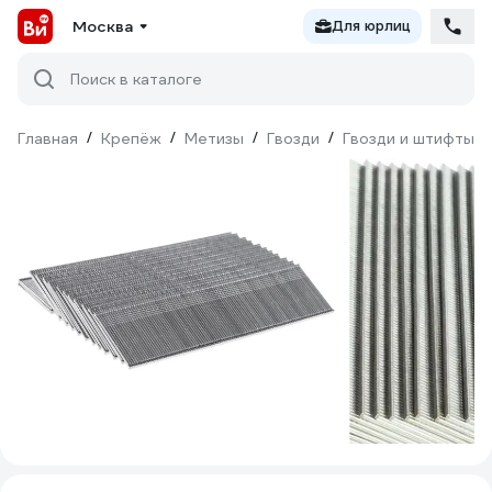
Москва
Для юрлиц
Поиск в каталоге
Главная
/
Крепёж
/
Метизы
/
Гвозди
/
Гвозди и штифты д