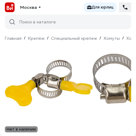
Москва
Для юрлиц
Поиск в каталоге
Главная
/
Крепёж
/
Специальный крепеж
/
Хомуты
/
Хом
Нет в наличии