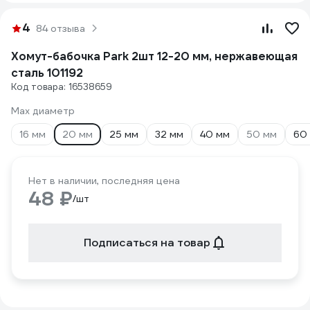
4
84 отзыва
Хомут-бабочка Park 2шт 12-20 мм, нержавеющая
сталь 101192
Код товара: 16538659
Max диаметр
16 мм
20 мм
25 мм
32 мм
40 мм
50 мм
60
Нет в наличии, последняя цена
48 ₽
/шт
Подписаться на товар