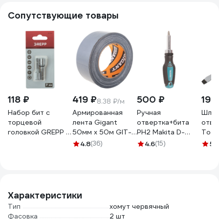
Сопутствующие товары
118 ₽
419 ₽
500 ₽
199
8.38 ₽/м
Набор бит с
Армированная
Ручная
Шлиц
торцевой
лента Gigant
отвертка+бита
отве
головкой GREPP 7
50мм х 50м GIT-
PH2 Makita D-
Tools
ммх45 мм (2шт)
12
58833
04-1
4.8
(36)
4.6
(15)
5
(
117-702
Характеристики
Тип
хомут червячный
Фасовка
2 шт