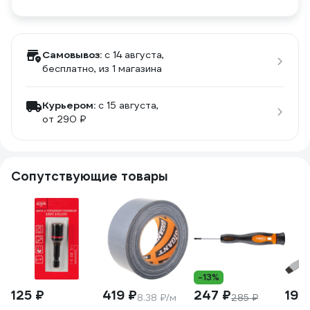
Самовывоз:
c 14 августа,
бесплатно
, из 1 магазина
Курьером:
c 15 августа,
от 290 ₽
Сопутствующие товары
-13%
125 ₽
419 ₽
247 ₽
199
8.38 ₽/м
285 ₽