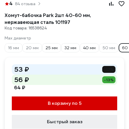
4
84 отзыва
Хомут-бабочка Park 2шт 40-60 мм,
нержавеющая сталь 101197
Код товара: 16538624
Max диаметр
16 мм
20 мм
25 мм
32 мм
40 мм
50 мм
60
53 ₽
-17%
56 ₽
-13%
64 ₽
В корзину по 5
Быстрый заказ