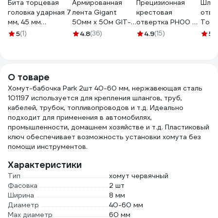
Бита торцевая
Армированная
Прецизионная
Шлиц
головка ударная 7
лента Gigant
крестовая
отве
мм, 45 мм
50мм х 50м GIT-
отвертка PH00 x
Tools
1820.15110
12
50 мм NEO TOOLS
04-1
5
(1)
4.8
(36)
4.9
(15)
5
(
ELITECH 204270
S2 04-115
О товаре
Хомут-бабочка Park 2шт 40-60 мм, нержавеющая сталь
101197 используется для крепления шлангов, труб,
кабелей, трубок, топливопроводов и т.д. Идеально
подходит для применения в автомобилях,
промышленности, домашнем хозяйстве и т.д. Пластиковый
ключ обеспечивает возможность установки хомута без
помощи инструментов.
Характеристики
Тип
хомут червячный
Фасовка
2 шт
Ширина
8 мм
Диаметр
40-60 мм
Max диаметр
60 мм