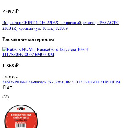
2 697 ₽
Индикатор CHINT ND16-22D/2C встроенный резистор IP65 AC/DC
230В (R) красный (уп. 10 шт.) 828019
Расходные материалы
1 368 ₽
136.8 ₽/м
Кабель NUM-J Камкабель 3x2.5 мм 10м 4 1117S30HG0007ЪM0010М
4.7
(23)