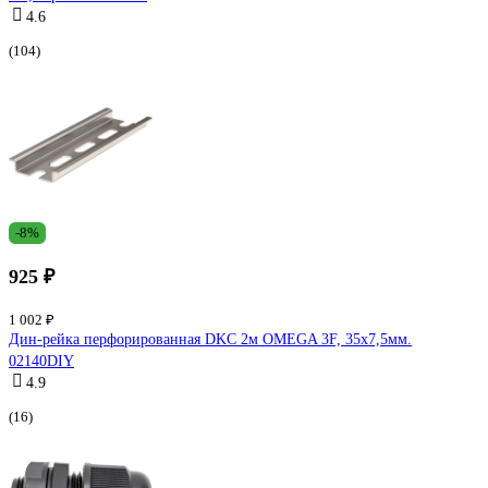
4.6
(104)
-8%
925 ₽
1 002 ₽
Дин-рейка перфорированная DKC 2м OMEGA 3F, 35x7,5мм.
02140DIY
4.9
(16)