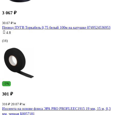
3 067 ₽
30.67 ₽/м
Провод ПУГВ Торкабель 0,75 белый 100м на катушке 0749524536953
4.8
(16)
-5%
301 ₽
316 ₽
20.07 ₽/м
Изолента на основе флиса ЭРА PRO PROFLEEC1915 19 мм, 15 м, 0,3
мм, черная Б0057181