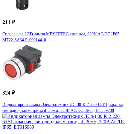
211 ₽
Сигнальная LED лампа MEYERTEC красный, 220V AC/DC IP65
MT22-SA34 R-00014410
324 ₽
Индикаторная лампа Электротехник ЛС-30-К-2-220-65У1, красная,
светодиодная матрица d=30мм, 220В AC/DC, IP65, ET559208