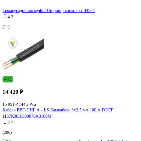
Термоусадочная муфта Unipump комплект 84564
4.3
(11)
-4%
14 420 ₽
15 051 ₽
144.2 ₽/м
Кабель ВВГ-ПНГ А - LS Камкабель 3x2.5 мм 100 м ГОСТ
1157К30HG00070А0100М
4.7
(206)