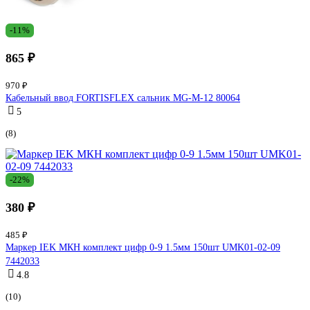
-11%
865 ₽
970 ₽
Кабельный ввод FORTISFLEX сальник MG-M-12 80064
5
(8)
-22%
380 ₽
485 ₽
Маркер IEK МКН комплект цифр 0-9 1.5мм 150шт UMK01-02-09
7442033
4.8
(10)