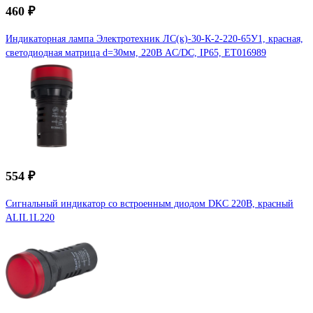
460 ₽
Индикаторная лампа Электротехник ЛС(к)-30-К-2-220-65У1, красная,
светодиодная матрица d=30мм, 220В AC/DC, IP65, ET016989
554 ₽
Сигнальный индикатор со встроенным диодом DKC 220В, красный
ALIL1L220