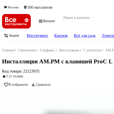
306 магазинов
Москва
Каталог
Инструмент
Крепеж
Всё для сада
Электр
Акции
Главная
/
Сантехника
/
Санфаянс
/
Инсталляции
/
С унитазом
/
AM.
Инсталляция AM.PM с клавишей ProC L г
Код товара:
22123935
3
(1 отзыв)
В избранное
Сравнить