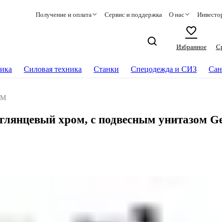
Получение и оплата
Сервис и поддержка
О нас
Инвесто
Избранное
С
ика
Силовая техника
Станки
Спецодежда и СИЗ
Сан
PM
лянцевый хром, с подвесным унитазом Ge