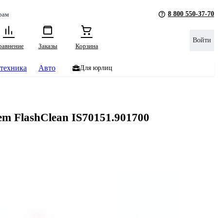
8 800 550-37-70
рам
Войти
равнение
Заказы
Корзина
техника
Авто
Для юрлиц
m FlashClean IS70151.901700