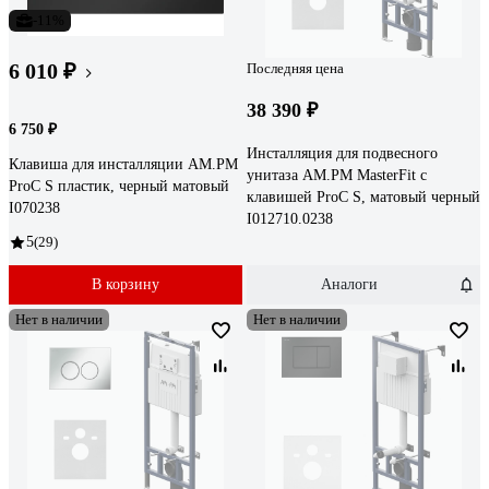
-11%
6 010 ₽
Последняя цена
38 390 ₽
6 750 ₽
Инсталляция для подвесного
Клавиша для инсталляции AM.PM
унитаза AM.PM MasterFit с
ProC S пластик, черный матовый
клавишей ProC S, матовый черный
I070238
I012710.0238
5
(29)
В корзину
Аналоги
Нет в наличии
Нет в наличии