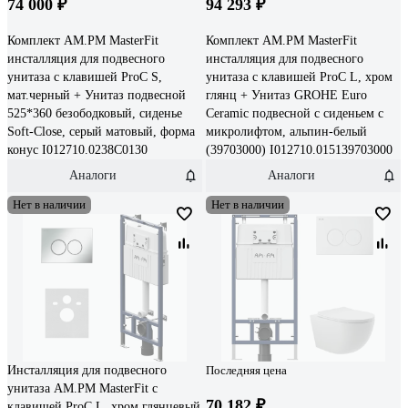
74 000 ₽
94 293 ₽
Комплект AM.PM MasterFit
Комплект AM.PM MasterFit
инсталляция для подвесного
инсталляция для подвесного
унитаза с клавишей ProC S,
унитаза с клавишей ProC L, хром
мат.черный + Унитаз подвесной
глянц + Унитаз GROHE Euro
525*360 безободковый, сиденье
Ceramic подвесной с сиденьем с
Soft-Close, серый матовый, форма
микролифтом, альпин-белый
конус I012710.0238C0130
(39703000) I012710.015139703000
Аналоги
Аналоги
Нет в наличии
Нет в наличии
Инсталляция для подвесного
Последняя цена
унитаза AM.PM MasterFit с
70 182 ₽
клавишей ProC L, хром глянцевый