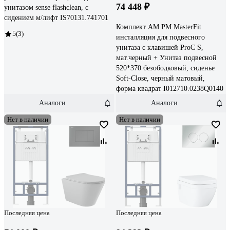
74 448 ₽
унитазом sense flashclean, с
сидением м/лифт IS70131.741701
Комплект AM.PM MasterFit
5
(3)
инсталляция для подвесного
унитаза с клавишей ProC S,
мат.черный + Унитаз подвесной
520*370 безободковый, сиденье
Soft-Close, черный матовый,
форма квадрат I012710.0238Q0140
Аналоги
Аналоги
Нет в наличии
Нет в наличии
Последняя цена
Последняя цена