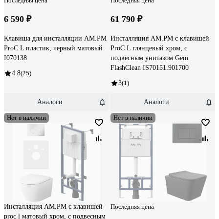
Последняя цена
Последняя цена
6 590 ₽
61 790 ₽
Клавиша для инсталляции AM.PM
Инсталляция AM.PM с клавишей
ProC L пластик, черный матовый
ProC L глянцевый хром, с
I070138
подвесным унитазом Gem
FlashClean IS70151.901700
4.8
(25)
3
(1)
Аналоги
Аналоги
Нет в наличии
Нет в наличии
Инсталляция AM.PM с клавишей
Последняя цена
proc l матовый хром, с подвесным