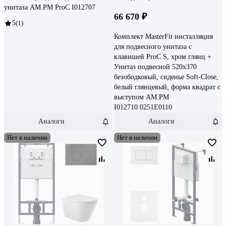
унитаза AM.PM ProC I012707
66 670 ₽
5
(1)
Комплект MasterFit инсталляция
для подвесного унитаза с
клавишей ProC S, хром глянц +
Унитаз подвесной 520х370
безободковый, сиденье Soft-Close,
белый глянцевый, форма квадрат с
выступом AM.PM
I012710.0251E0110
Аналоги
Аналоги
Нет в наличии
Нет в наличии