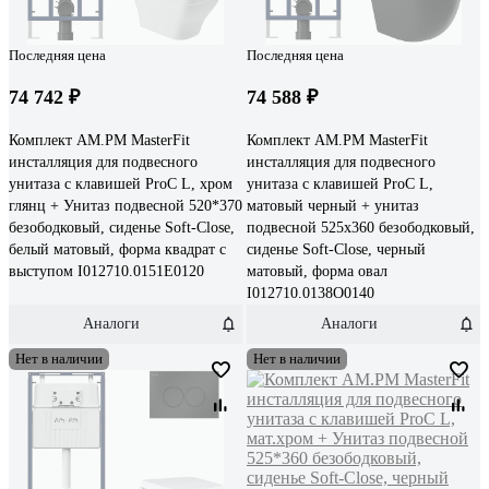
Последняя цена
Последняя цена
74 742 ₽
74 588 ₽
Комплект AM.PM MasterFit
Комплект AM.PM MasterFit
инсталляция для подвесного
инсталляция для подвесного
унитаза с клавишей ProC L, хром
унитаза с клавишей ProC L,
глянц + Унитаз подвесной 520*370
матовый черный + унитаз
безободковый, сиденье Soft-Close,
подвесной 525x360 безободковый,
белый матовый, форма квадрат с
сиденье Soft-Close, черный
выступом I012710.0151E0120
матовый, форма овал
I012710.0138O0140
Аналоги
Аналоги
Нет в наличии
Нет в наличии