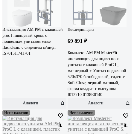
Инсталляция AM.PM с клавишей
Последняя цена
proc l глянцевый хром, с
69 891 ₽
подвесным унитазом sense
flashclean, с сидением м/лифт
Комплект AM.PM MasterFit
IS70151.741701
инсталляция для подвесного
унитаза с клавишей ProC L,
мат.черный + Унитаз подвесной
520х370 безободковый, сиденье
Soft-Close, черный матовый,
форма квадрат с выступом
I012710.0138E0140
Аналоги
Аналоги
Нет в наличии
Нет в наличии