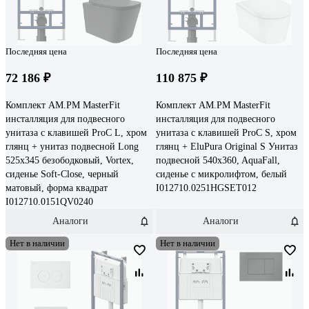
Последняя цена
Последняя цена
72 186 ₽
110 875 ₽
Комплект AM.PM MasterFit
Комплект AM.PM MasterFit
инсталляция для подвесного
инсталляция для подвесного
унитаза с клавишей ProC L, хром
унитаза с клавишей ProC S, хром
глянц + унитаз подвесной Long
глянц + EluPura Original S Унитаз
525x345 безободковый, Vortex,
подвесной 540x360, AquaFall,
сиденье Soft-Close, черный
сиденье с микролифтом, белый
матовый, форма квадрат
I012710.0251HGSET012
I012710.0151QV0240
Аналоги
Аналоги
Нет в наличии
Нет в наличии