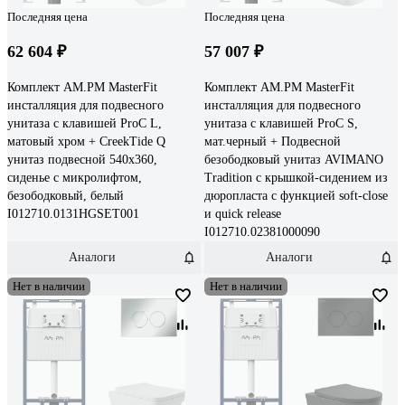
Последняя цена
Последняя цена
62 604 ₽
57 007 ₽
Комплект AM.PM MasterFit
Комплект AM.PM MasterFit
инсталляция для подвесного
инсталляция для подвесного
унитаза с клавишей ProC L,
унитаза с клавишей ProC S,
матовый хром + CreekTide Q
мат.черный + Подвесной
унитаз подвесной 540x360,
безободковый унитаз AVIMANO
сиденье с микролифтом,
Tradition с крышкой-сидением из
безободковый, белый
дюропласта с функцией soft-close
I012710.0131HGSET001
и quick release
I012710.02381000090
Аналоги
Аналоги
Нет в наличии
Нет в наличии