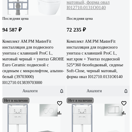
Последняя цена
Последняя цена
94 587 ₽
72 235 ₽
Комплект AM.PM MasterFit
Комплект AM.PM MasterFit
инсталляция для подвесного
инсталляция для подвесного
унитаза с клавишей ProC L,
унитаза с клавишей ProC L,
матовый черный + унитаз GROHE
мат.хром + Унитаз подвесной
Euro Ceramic подвесной с
525*360 безободковый, сиденье
сиденьем с микролифтом, альпин-
Soft-Close, черный матовый,
белый (39703000)
форма овал I012710.0131O0140
I012710.013839703000
Аналоги
Аналоги
Нет в наличии
Нет в наличии