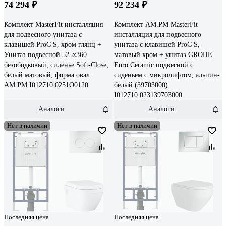
74 294 ₽
92 234 ₽
Комплект MasterFit инсталляция
Комплект AM.PM MasterFit
для подвесного унитаза с
инсталляция для подвесного
клавишей ProC S, хром глянц +
унитаза с клавишей ProC S,
Унитаз подвесной 525х360
матовый хром + унитаз GROHE
безободковый, сиденье Soft-Close,
Euro Ceramic подвесной с
белый матовый, форма овал
сиденьем с микролифтом, альпин-
AM.PM I012710.0251O0120
белый (39703000)
I012710.023139703000
Аналоги
Аналоги
Нет в наличии
Нет в наличии
Последняя цена
Последняя цена