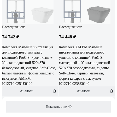
Последняя цена
Последняя цена
74 742 ₽
74 448 ₽
Комплект MasterFit инсталляция
Комплект AM.PM MasterFit
для подвесного унитаза с
инсталляция для подвесного
клавишей ProC S, хром глянц +
унитаза с клавишей ProC S,
Унитаз подвесной 520х370
мат.черный + Унитаз подвесной
безободковый, сиденье Soft-Close,
520х370 безободковый, сиденье
белый матовый, форма квадрат с
Soft-Close, черный матовый,
выступом AM.PM
форма квадрат с выступом
I012710.0251E0120
I012710.0238E0140
Аналоги
Аналоги
Показать еще 40