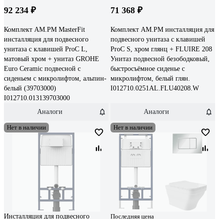
92 234 ₽
71 368 ₽
Комплект AM.PM MasterFit
Комплект AM.PM инсталляция для
инсталляция для подвесного
подвесного унитаза с клавишей
унитаза с клавишей ProC L,
ProC S, хром глянц + FLUIRE 208
матовый хром + унитаз GROHE
Унитаз подвесной безободковый,
Euro Ceramic подвесной с
быстросъёмное сиденье с
сиденьем с микролифтом, альпин-
микролифтом, белый глян.
белый (39703000)
I012710.0251AL.FLU40208.W
I012710.013139703000
Аналоги
Аналоги
Нет в наличии
Нет в наличии
Инсталляция для подвесного
Последняя цена