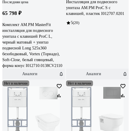
Последняя цена
Инсталляция для подвесного
унитаза AM.PM ProC S с
65 798 ₽
клавишей, пластик I012707.0201
5
(20)
Комплект AM.PM MasterFit
инсталляция для подвесного
унитаза с клавишей ProC L,
черный матовый + унитаз
подвесной Long 525х360
безободковый, Vortex (Торнадо),
Soft-Close, белый глянцевый,
форма конус I012710.0138CV2110
Аналоги
Аналоги
Нет в наличии
Нет в наличии