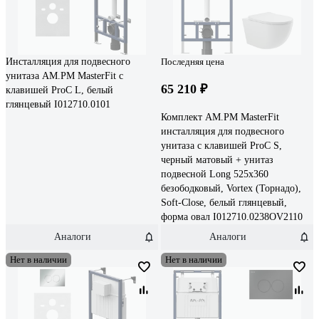
Инсталляция для подвесного
Последняя цена
унитаза AM.PM MasterFit с
65 210 ₽
клавишей ProC L, белый
глянцевый I012710.0101
Комплект AM.PM MasterFit
инсталляция для подвесного
унитаза с клавишей ProC S,
черный матовый + унитаз
подвесной Long 525х360
безободковый, Vortex (Торнадо),
Soft-Close, белый глянцевый,
форма овал I012710.0238OV2110
Аналоги
Аналоги
Нет в наличии
Нет в наличии