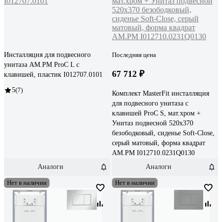
Инсталляция для подвесного
Последняя цена
унитаза AM.PM ProC L с
67 712 ₽
клавишей, пластик I012707.0101
5
(7)
Комплект MasterFit инсталляция
для подвесного унитаза с
клавишей ProC S, мат.хром +
Унитаз подвесной 520х370
безободковый, сиденье Soft-Close,
серый матовый, форма квадрат
AM.PM I012710.0231Q0130
Аналоги
Аналоги
Нет в наличии
Нет в наличии