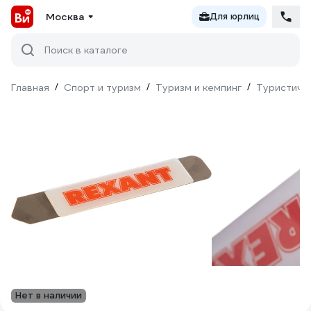
Москва
Для юрлиц
Поиск в каталоге
Главная
/
Спорт и туризм
/
Туризм и кемпинг
/
Туристиче
Нет в наличии