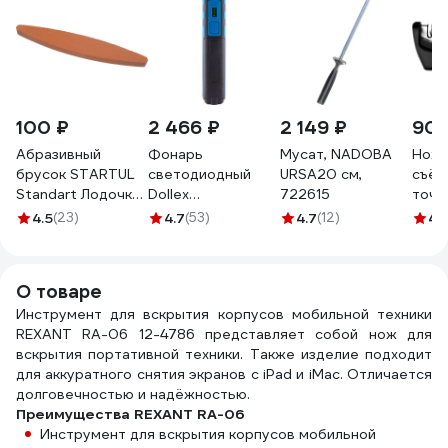
100 ₽
2 466 ₽
2 149 ₽
902
Абразивный
Фонарь
Мусат, NADOBA
Ноже
брусок STARTUL
светодиодный
URSA20 см,
съём
Standart Лодочка
Dollex
722615
точи
ST5010
аккумуляторный,
поло
4.5
(23)
4.7
(53)
4.7
(12)
4.
магнит, крючок
FIS-19
О товаре
Инструмент для вскрытия корпусов мобильной техники
REXANT RA-06 12-4786 представляет собой нож для
вскрытия портативной техники. Также изделие подходит
для аккуратного снятия экранов с iPad и iMac. Отличается
долговечностью и надёжностью.
Преимущества REXANT RA-06
Инструмент для вскрытия корпусов мобильной