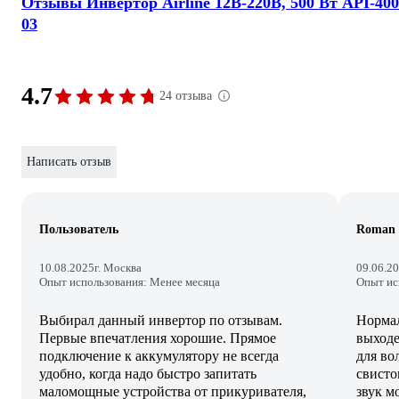
Отзывы Инвертор Airline 12В-220В, 500 Вт API-400
03
4.7
24 отзыва
Написать отзыв
Пользователь
Roman
10.08.2025
г. Москва
09.06.2
Опыт использования: Менее месяца
Опыт ис
Выбирал данный инвертор по отзывам.
Нормал
Первые впечатления хорошие. Прямое
выходе
подключение к аккумулятору не всегда
для во
удобно, когда надо быстро запитать
свисто
маломощные устройства от прикуривателя,
звук м