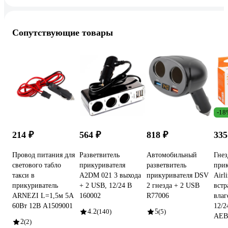
Сопутствующие товары
-18
214 ₽
564 ₽
818 ₽
335
Провод питания для
Разветвитель
Автомобильный
Гнез
светового табло
прикуривателя
разветвитель
прик
такси в
A2DM 021 3 выхода
прикуривателя DSV
Airl
прикуриватель
+ 2 USB, 12/24 В
2 гнезда + 2 USB
встр
ARNEZI L=1,5м 5А
160002
R77006
вла
60Вт 12В A1509001
12/2
4.2
(140)
5
(5)
AEB
2
(2)