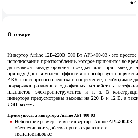
4.
О товаре
Инвертор Airline 12В-220В, 500 Вт API-400-03 - это простое
использовании приспособление, которое пригодится во вре
длительной междугородней поездки или при выезде н
природу. Данная модель эффективно преобразует напряжен
АКБ транспортного средства в напряжение, необходимое д
подзарядки различных однофазных устройств - телефонов
планшетов, электроинструментов и т. д. В конструкци
инвертора предусмотрены выходы на 220 В и 12 В, а так
USB разъем.
Преимущества инвертора Airline API-400-03
Небольшие размеры и вес инвертора Airline API-400-03
обеспечивают удобство при его хранении и
транспортировке;