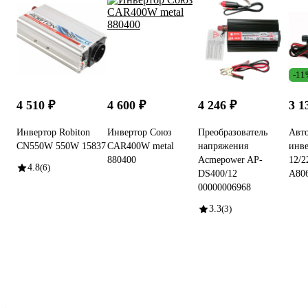
-11
4 510 ₽
4 600 ₽
4 246 ₽
3 1
Инвертор Robiton
Инвертор Союз
Преобразователь
Авт
CN550W 550W 15837
CAR400W metal
напряжения
инв
880400
Acmepower AP-
12/
4.8
(6)
DS400/12
A80
00000006968
3.3
(3)