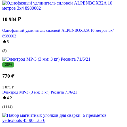
10 984 ₽
Однофазный удлинитель силовой ALPENBOX32A 10 метров 3х4
8980002
5
(3)
-28%
770 ₽
1 071 ₽
Электрод МР-3 (3 мм; 3 кг) Ресанта 71/6/21
4.2
(1114)