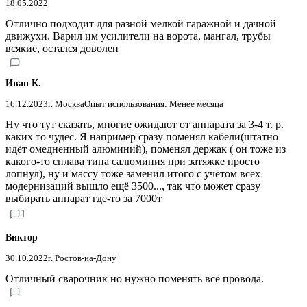
18.05.2022
Отлично подходит для разной мелкой гаражной и дачной
движухи. Варил им усилители на ворота, мангал, трубы
всякие, остался доволен
Иван К.
16.12.2023
г. Москва
Опыт использования: Менее месяца
Ну что тут сказать, многие ожидают от аппарата за 3-4 т. р.
каких то чудес. Я например сразу поменял кабели(штатно
идёт омедненный алюминий), поменял держак ( он тоже из
какого-то сплава типа салюминия при затяжке просто
лопнул), ну и массу тоже заменил итого с учётом всех
модернизаций вышло ещё 3500..., так что может сразу
выбирать аппарат где-то за 7000т
1
Виктор
30.10.2022
г. Ростов-на-Дону
Отличный сварочник но нужно поменять все провода.