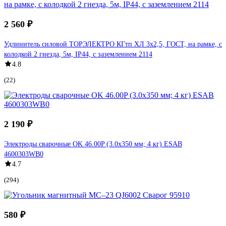
2 560 ₽
Удлинитель силовой ТОРЭЛЕКТРО КГтп ХЛ 3х2,5, ГОСТ, на рамке, с
колодкой 2 гнезда, 5м, IP44, с заземлением 2114
4.8
(22)
2 190 ₽
Электроды сварочные OK 46.00P (3.0х350 мм; 4 кг) ESAB
4600303WB0
4.7
(294)
580 ₽