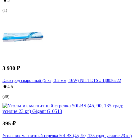
5
(1)
3 930 ₽
Электрод сварочный (5 кг; 3.2 мм; 16W) NITTETSU Ц0036222
4.5
(30)
395 ₽
Угольник магнитный стрелка 50LBS (45, 90, 135 град; усилие 23 кг)