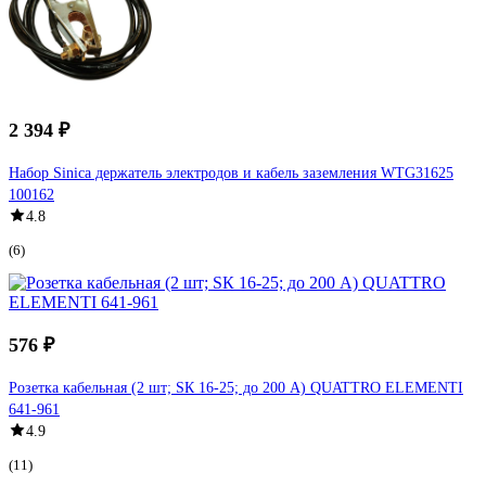
2 394 ₽
Набор Sinica держатель электродов и кабель заземления WTG31625
100162
4.8
(6)
576 ₽
Розетка кабельная (2 шт; SК 16-25; до 200 А) QUATTRO ELEMENTI
641-961
4.9
(11)