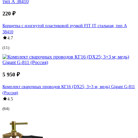
220 ₽
Корщетка с изогнутой пластиковой ручкой FIT IT стальная, тип А
38410
4.7
(11)
5 950 ₽
Комплект сварочных проводов КГ16 (DX25; 3+3 м; медь) Gigant G-811
(Россия)
4.5
(64)