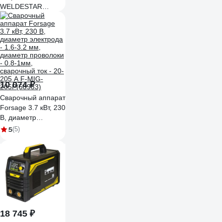
WELDESTAR
СИА-160 МАСТЕР
(220В, 160А,
ПВ60_, 4,9кВт)
(+электроды) ws160
10 074 ₽
Сварочный аппарат
Forsage 3.7 кВт, 230
В, диаметр
электрода - 1.6-3.2
5
(5)
мм, диаметр
проволоки - 0.8-
1мм, сварочный ток
- 20-205 А F-MIG-
205P(58933)
18 745 ₽