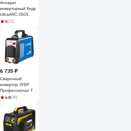
Аппарат
инверторный Кедр
UltraARC-250S
Pulse Digital (230В,
5
(12)
20-220А), шт
8027929
6 735 ₽
Сварочный
инвертор ЗУБР
Профессионал T3,
190А, MMA, IGBT,
4.8
(16)
ПВ-60, 1220В мин
180В ЗАС-Т3-190