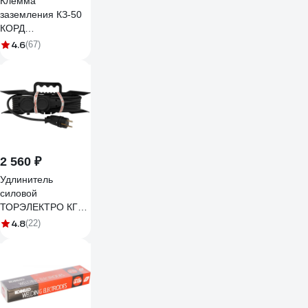
Клемма
заземления КЗ-50
КОРД
DK.4230.03324
4.6
(67)
СВ000001350
2 560 ₽
Удлинитель
силовой
ТОРЭЛЕКТРО КГтп
ХЛ 3х2,5, ГОСТ, на
4.8
(22)
рамке, с колодкой 2
гнезда, 5м, IP44, с
заземлением 2114