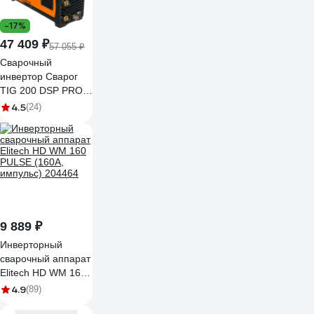
-17%
47 409 ₽
57 055 ₽
Сварочный
инвертор Сварог
TIG 200 DSP PRO
W207 00000091581
4.5
(24)
9 889 ₽
Инверторный
сварочный аппарат
Elitech HD WM 160
PULSE (160А,
4.9
(89)
импульс) 204464