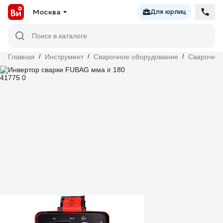
Москва
Для юрлиц
Поиск в каталоге
Главная
/
Инструмент
/
Сварочное оборудование
/
Сварочные