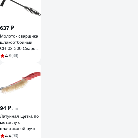
637 ₽
Молоток сварщика
шлакоотбойный
CH-02-300 Сварог
94946
4.9
(39)
94 ₽
/шт
Латунная щетка по
металлу с
пластиковой ручкой
Кедр 203323
4.4
(93)