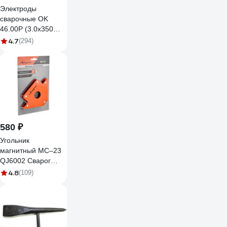
Электроды
сварочные OK
46.00P (3.0х350
мм; 4 кг) ESAB
4.7
(294)
4600303WB0
580 ₽
Угольник
магнитный МС–23
QJ6002 Сварог
95910
4.8
(109)