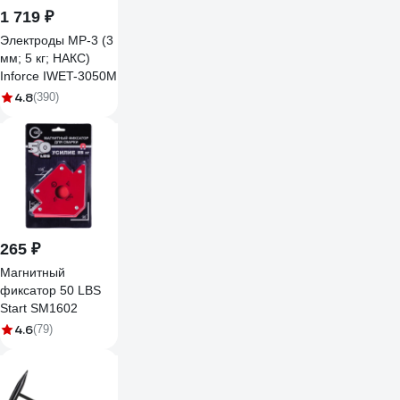
1 719 ₽
Электроды МР-3 (3
мм; 5 кг; НАКС)
Inforce IWET-3050M
4.8
(390)
265 ₽
Магнитный
фиксатор 50 LBS
Start SM1602
4.6
(79)