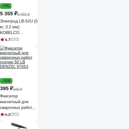
-11%
5 355 ₽
6 050 ₽
Электрод LB-52U (5
кг; 3.2 мм)
KOBELCO
СВ000000666
4.7
(152)
СВО00000666
-12%
395 ₽
448 ₽
Фиксатор
магнитный для
сварочных работ
усилие 50 LB
4.2
(301)
DENZEL 97553