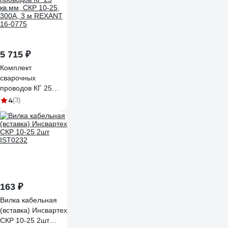
5 715 ₽
Комплект
сварочных
проводов КГ 25
кв.мм, СКР 10-25,
4
(3)
300А, 3 м REXANT
16-0775
163 ₽
Вилка кабельная
(вставка) Инсвартех
СКР 10-25 2шт