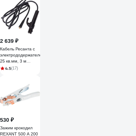
270211
2 639 ₽
Кабель Ресанта с
электрододержателем
25 кв.мм, 3 м
71/6/44
4.5
(17)
530 ₽
Зажим крокодил
REXANT 500 А 200