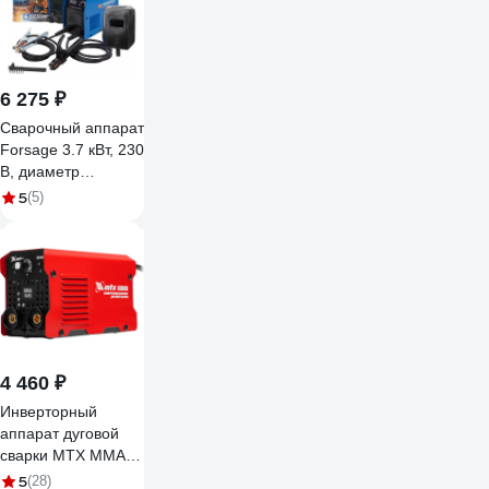
(+электроды) ws180
6 275 ₽
Сварочный аппарат
Forsage 3.7 кВт, 230
В, диаметр
электрода - 1.6-3.2
5
(5)
мм, сварочный ток -
20-210 А F-MMA-
210(58939)
4 460 ₽
Инверторный
аппарат дуговой
сварки MTX MMA-
180BS, 180 А, ПВ
5
(28)