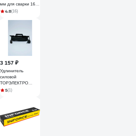
мм для сварки 16-
0055
4.8
(16)
3 157 ₽
Удлинитель
силовой
ТОРЭЛЕКТРО
ГОСТ КГ 6500 Вт,
5
(1)
на рамке, 10м,
IP44, с
заземлением 633