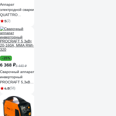
Аппарат
электродной сварки
QUATTRO
ELEMENTI B 190i
5
(2)
(190А, электроды
до 4.0 мм, LED
дисплей, TIG-Lift)
922-630
-25%
6 368 ₽
8 440 ₽
Сварочный аппарат
инверторный
PROCRAFT 5,3кВт,
20-160А, ММА RWI-
4.8
(58)
320