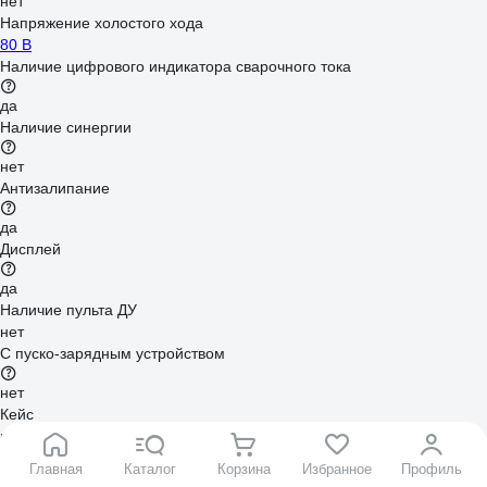
нет
Напряжение холостого хода
80 В
Наличие цифрового индикатора сварочного тока
да
Наличие синергии
нет
Антизалипание
да
Дисплей
да
Наличие пульта ДУ
нет
С пуско-зарядным устройством
нет
Кейс
нет
Габариты без упаковки
Главная
Каталог
Корзина
Избранное
Профиль
220х125х200 мм