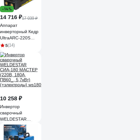
-14%
14 716 ₽
17 039 ₽
Аппарат
инверторный Кедр
UltraARC-220S
Pulse Digital (230В,
5
(14)
20-200А) 8027928
10 258 ₽
Инвертор
сварочный
WELDESTAR
СИА-180 МАСТЕР
(220В, 180А,
ПВ60_, 5,7кВт)