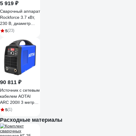
5 919 ₽
Сварочный аппарат
Rockforce 3.7 кВт,
230 В, диаметр
электрода - 1.6-3.2
5
(23)
мм, сварочный ток -
20-210 А RF-MMA-
210(58940)
90 811 ₽
Источник с сетевым
кабелем AOTAI
ARC 200II 3 метра
00-0011370
5
(1)
531200-00167К
Расходные материалы