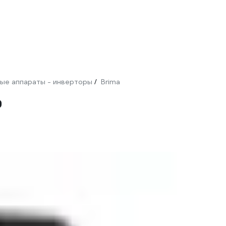
ые аппараты - инверторы
Brima
/
9