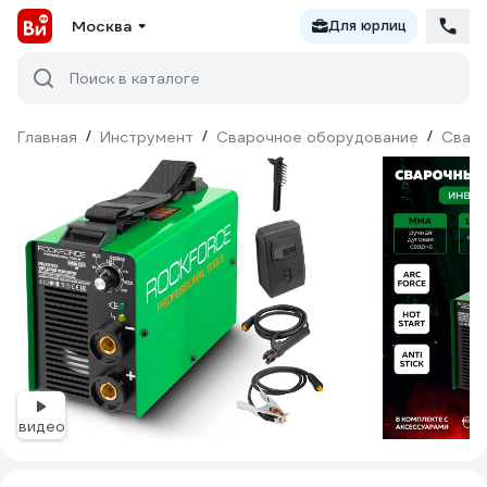
Москва
Для юрлиц
Поиск в каталоге
Главная
/
Инструмент
/
Сварочное оборудование
/
Сваро
видео