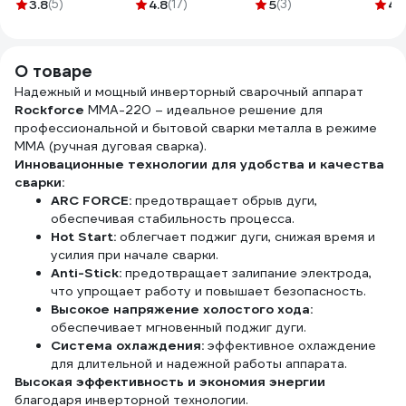
8011728
ALPENBOX32A 10
мм; 4
3.8
(5)
4.8
(17)
5
(3)
4.
метров 3х4
460
8980002
О товаре
Надежный и мощный инверторный сварочный аппарат
Rockforce
MMA-220 – идеальное решение для
профессиональной и бытовой сварки металла в режиме
MMA (ручная дуговая сварка).
Инновационные технологии для удобства и качества
сварки:
ARC FORCE:
предотвращает обрыв дуги,
обеспечивая стабильность процесса.
Hot Start:
облегчает поджиг дуги, снижая время и
усилия при начале сварки.
Anti-Stick:
предотвращает залипание электрода,
что упрощает работу и повышает безопасность.
Высокое напряжение холостого хода:
обеспечивает мгновенный поджиг дуги.
Система охлаждения:
эффективное охлаждение
для длительной и надежной работы аппарата.
Высокая эффективность и экономия энергии
благодаря инверторной технологии.