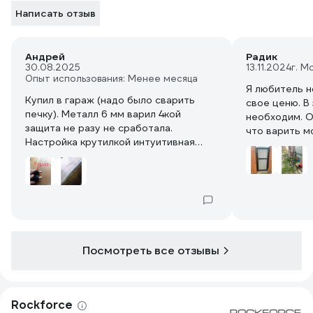
Написать отзыв
Андрей
Радик
30.08.2025
13.11.2024
г. М
Опыт использования: Менее месяца
Я любитель н
Купил в гараж (надо было сварить
свое ценю. В
печку). Металл 6 мм варил 4кой
необходим. О
защита не разу не сработала.
что варить м
Настройка крутилкой интуитивная
даже авто
ок46. 3 мм 70 ампер. Брима 4 мм 140
ампер примерно (нижнее положение).
Провода алюминий (Как и у всех в
данный момент). При замене на
медный пришлось ставить родные
кабельные вилки.
Апарт за такие деньги 4ку тянет и
Посмотреть все отзывы
хорошо.
Rockforce