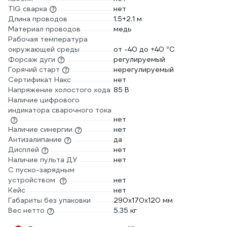
TIG сварка
нет
Длина проводов
1.5+2.1 м
Материал проводов
медь
Рабочая температура
окружающей среды
от -40 до +40 °С
Форсаж дуги
регулируемый
Горячий старт
нерегулируемый
Сертификат Накс
нет
Напряжение холостого хода
85 В
Наличие цифрового
индикатора сварочного тока
нет
Наличие синергии
нет
Антизалипание
да
Дисплей
нет
Наличие пульта ДУ
нет
С пуско-зарядным
устройством
нет
Кейс
нет
Габариты без упаковки
290х170х120 мм
Вес нетто
5.35 кг