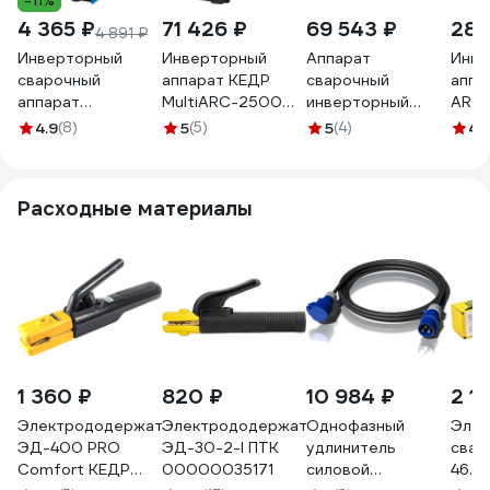
-11%
4 365 ₽
71 426 ₽
69 543 ₽
28 
4 891 ₽
Инверторный
Инверторный
Аппарат
Инве
сварочный
аппарат КЕДР
сварочный
аппа
аппарат
MultiARC-2500MV
инверторный
ARC 
Scheppach 4,5кВт
компактный
NORDBERG
БП-
4.9
(8)
5
(5)
5
(4)
4.
Sch-MMA-
корпус 8012517
TIG+MMA, AC/DC
220(65471)
220 В WT201
Расходные материалы
1 360 ₽
820 ₽
10 984 ₽
2 1
Электрододержатель
Электрододержатель
Однофазный
Элек
ЭД-400 PRO
ЭД-30-2-I ПТК
удлинитель
свар
Comfort КЕДР
00000035171
силовой
46.0