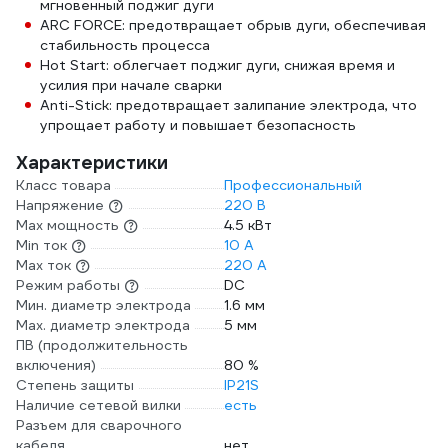
мгновенный поджиг дуги
ARC FORCE: предотвращает обрыв дуги, обеспечивая
стабильность процесса
Hot Start: облегчает поджиг дуги, снижая время и
усилия при начале сварки
Anti-Stick: предотвращает залипание электрода, что
упрощает работу и повышает безопасность
Характеристики
Класс товара
Профессиональный
Напряжение
220 В
Max мощность
4.5 кВт
Min ток
10 А
Max ток
220 А
Режим работы
DC
Мин. диаметр электрода
1.6 мм
Мах. диаметр электрода
5 мм
ПВ (продолжительность
включения)
80 %
Степень защиты
IP21S
Наличие сетевой вилки
есть
Разъем для сварочного
кабеля
нет