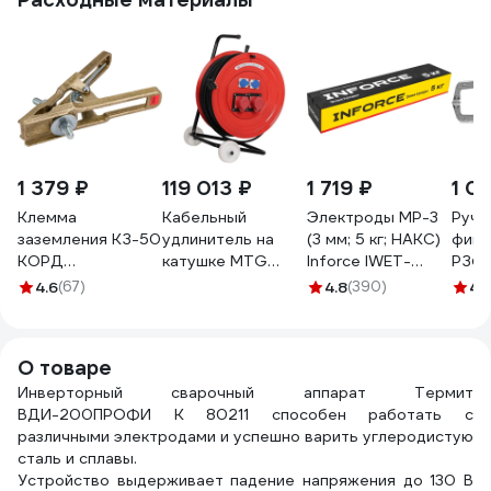
1 379 ₽
119 013 ₽
1 719 ₽
1 0
Клемма
Кабельный
Электроды МР-3
Ручн
заземления КЗ-50
удлинитель на
(3 мм; 5 кг; НАКС)
фикс
КОРД
катушке MTG
Inforce IWET-
РЗФ-
DK.4230.03324
металлический
3050M
000
4.6
(67)
4.8
(390)
4.
СВ000001350
100м на колесах
MT213 7320
О товаре
Инверторный сварочный аппарат Термит
ВДИ-200ПРОФИ К 80211 способен работать с
различными электродами и успешно варить углеродистую
сталь и сплавы.
Устройство выдерживает падение напряжения до 130 В