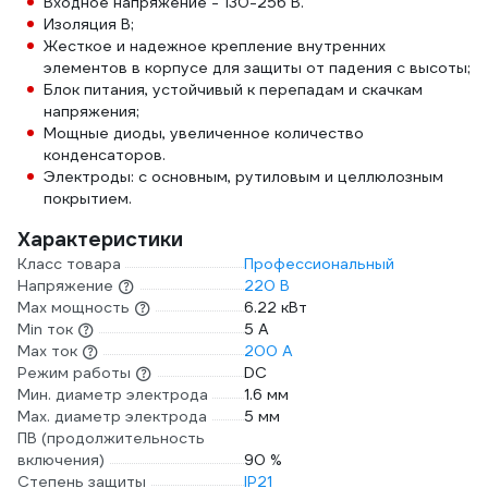
Входное напряжение - 130-256 В.
Изоляция В;
Жесткое и надежное крепление внутренних
элементов в корпусе для защиты от падения с высоты;
Блок питания, устойчивый к перепадам и скачкам
напряжения;
Мощные диоды, увеличенное количество
конденсаторов.
Электроды: с основным, рутиловым и целлюлозным
покрытием.
Характеристики
Класс товара
Профессиональный
Напряжение
220 В
Max мощность
6.22 кВт
Min ток
5 А
Max ток
200 А
Режим работы
DC
Мин. диаметр электрода
1.6 мм
Мах. диаметр электрода
5 мм
ПВ (продолжительность
включения)
90 %
Степень защиты
IP21