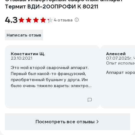
Термит ВДИ-200ПРОФИ К 80211
4.3
4 отзыва
Написать отзыв
Константин Щ.
Алексей
23.10.2021
07.07.2025
г.
Опыт использ
Это мой второй сварочный аппарат.
Аппарат хоро
Первый был какой-то французский,
приобретенный бушным у друга. Им
было очень тяжело варить: электроды
липли, дуга очень плохо разжигалась.
А после очередного ремонта я
решился на покупку нового
сварочного аппарата. Выбирал чтоб
не китай, так как убедился, что лучше
Посмотреть все отзывы
переплатить и работать сразу
хорошим инструментом. В Термите не
разочаровался ни разу. Все