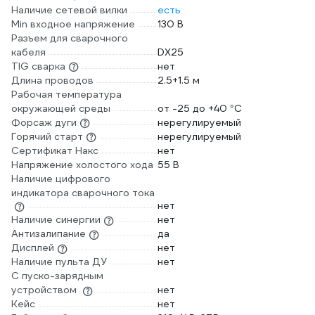
Наличие сетевой вилки
есть
Min входное напряжение
130 В
Разъем для сварочного
кабеля
DX25
TIG сварка
нет
Длина проводов
2.5+1.5 м
Рабочая температура
окружающей среды
от -25 до +40 °С
Форсаж дуги
нерегулируемый
Горячий старт
нерегулируемый
Сертификат Накс
нет
Напряжение холостого хода
55 В
Наличие цифрового
индикатора сварочного тока
нет
Наличие синергии
нет
Антизалипание
да
Дисплей
нет
Наличие пульта ДУ
нет
С пуско-зарядным
устройством
нет
Кейс
нет