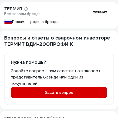
электроды, что прилипали и не хотели
ТЕРМИТ
варить предыдущим сварочником,
Все товары бренда
были моментально использованы
Термитом: разжигает дугу и держит
Россия — родина бренда
ее прекрасно. Сварил забор, и
калитку, и крышу для котельной,
провёл много разных мелких
Вопросы и ответы о сварочном инверторе
ремонтных работ.
ТЕРМИТ ВДИ-200ПРОФИ К
Нужна помощь?
Задайте вопрос – вам ответит наш эксперт,
представитель бренда или один из
покупателей
Задать вопрос