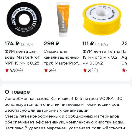
174 ₽
299 ₽
111 ₽
722
11.6 ₽/м
7.4 ₽/м
ФУМ лента для
Смазка для
ФУМ лента Terma
Паст
воды MasterProf
канализационных
19 мм х 15 м х 0,2
Aqua
MPF 19 мм x 0,25
труб MasterProf
мм 93042
0404
мм x 15 м,
МАСТЕРПЛАСТ
гр.
4.9
(44)
5
(4)
5
(20)
4.
профессиональная
(туба 250 г.)
463
ИС.131432
ИС.131740
О товаре
Ионообменная смола Катилакс B 12.5 литров V02KATB0
используется для очистки питьевых и технических вод.
Безопасно для автономных канализации.
Смесь пяти ионообменных и сорбционных материалов
обеспечивает эффективную, комплексную очистку воды.
Катилакс B удаляет марганец, устраняет соли жёсткости.