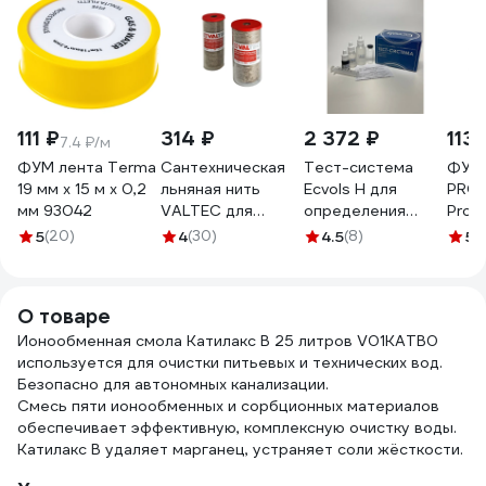
111 ₽
314 ₽
2 372 ₽
113 
7.4 ₽/м
ФУМ лента Terma
Сантехническая
Тест-система
ФУМ 
19 мм х 15 м х 0,2
льняная нить
Ecvols H для
PRO
мм 93042
VALTEC для
определения
Prof
резьб. соед. /110м/
общей жесткости
Ф85 
5
(20)
4
(30)
4.5
(8)
5
(
VT.FLAX.0.110
воды 0-20 мг.
0,25
экв/л, 50 тестов
530
02.00010410
О товаре
Ионообменная смола Катилакс B 25 литров V01KATB0
используется для очистки питьевых и технических вод.
Безопасно для автономных канализации.
Смесь пяти ионообменных и сорбционных материалов
обеспечивает эффективную, комплексную очистку воды.
Катилакс B удаляет марганец, устраняет соли жёсткости.