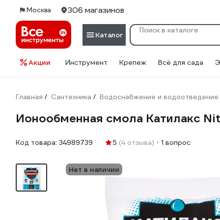
306 магазинов
Москва
Каталог
Акции
Инструмент
Крепеж
Всё для сада
Э
Главная
Сантехника
Водоснабжение и водоотведение
/
/
Ионообменная смола Катилакс Nitr
Код товара:
34989739
5
(4 отзыва)
1 вопрос
Нет в наличии