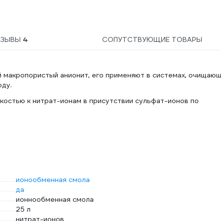
ТЗЫВЫ
4
СОПУТСТВУЮЩИЕ ТОВАРЫ
й макропористый анионит, его применяют в системах, очищаю
оду.
костью к нитрат-ионам в присутствии сульфат-ионов по
ионообменная смола
да
ионнообменная смола
25 л
нитрат-ионов