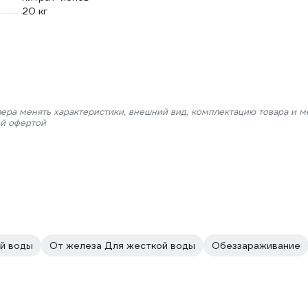
20 кг
лера менять характеристики, внешний вид, комплектацию товара и м
ой офертой
й воды
От железа Для жесткой воды
Обеззараживание