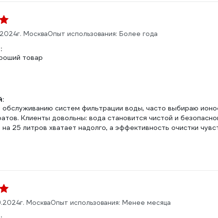
.2024
г. Москва
Опыт использования: Более года
:
роший товар
:
о обслуживанию систем фильтрации воды, часто выбираю ионоо
ратов. Клиенты довольны: вода становится чистой и безопасн
 на 25 литров хватает надолго, а эффективность очистки чувс
9.2024
г. Москва
Опыт использования: Менее месяца
: