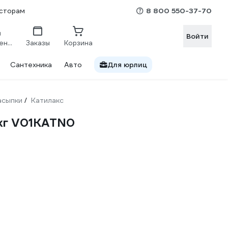
8 800 550-37-70
сторам
Войти
Сравнение
Заказы
Корзина
Сантехника
Авто
Для юрлиц
асыпки
Катилакс
/
 кг V01KATN0