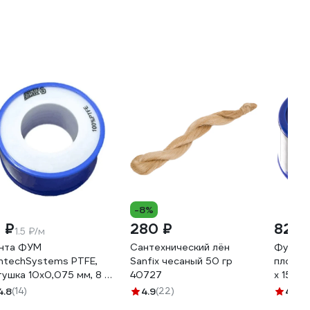
-8%
2 ₽
280 ₽
82 ₽
1.5 ₽/м
нта ФУМ
Сантехнический лён
Фумлен
ntechSystems PTFE,
Sanfix чесаный 50 гр
плотнос
тушка 10х0,075 мм, 8 м,
40727
х 15 м 
да 108-1565
4.8
(14)
4.9
(22)
4.9
(1