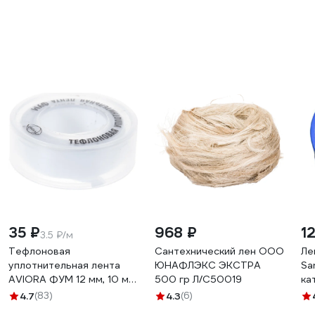
35 ₽
968 ₽
1
3.5 ₽/м
Тефлоновая
Сантехнический лен ООО
Ле
уплотнительная лента
ЮНАФЛЭКС ЭКСТРА
Sa
AVIORA ФУМ 12 мм, 10 м
500 гр Л/С50019
ка
302-117
во
4.7
(83)
4.3
(6)