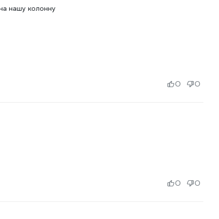
на нашу колонну
0
0
0
0