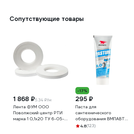
Сопутствующие товары
-17%
1 868 ₽
295 ₽
5.34 ₽/м
Лента ФУМ ООО
Паста для
Поволжский центр РТИ
сантехнического
марка 1 0,1x20 ТУ 6-05-
оборудования ВМПАВТО
1388-86 4680687030185
Pastum H2O, 250 г, туба
4.8
(123)
8105