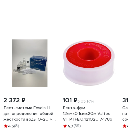
2 372 ₽
101 ₽
3
5.05 ₽/м
Тест-система Ecvols H
Лента-фум
Са
для определения общей
12ммх0,1ммх20м Valtec
ни
жесткости воды 0-20 мг.
VT.PTFE.0.121020 74786
со
экв/л, 50 тестов
4.5
(8)
4.7
(39)