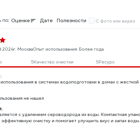
 по:
Оценке
Дате
Полезности
С фото или видео
9.2024
г. Москва
Опыт использования: Более года
о
5
Качество очистки
5
Ресурс
:
использования в системах водоподготовки в домах с жесткой 
ользования не нашел
:
вляется с удалением сероводорода из воды. Компактная упаков
 эффективную очистку и помогает улучшить вкус и запах воды.