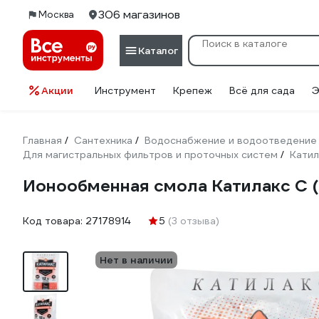
306 магазинов
Москва
Каталог
Акции
Инструмент
Крепеж
Всё для сада
Э
Главная
Сантехника
Водоснабжение и водоотведение
/
/
Для магистральных фильтров и проточных систем
Катил
/
Ионообменная смола Катилакс С (
Код товара:
27178914
5
(3 отзыва)
Нет в наличии