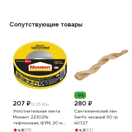
Сопутствующие товары
-8%
207 ₽
280 ₽
10.35 ₽/м
Уплотнительная лента
Сантехнический лён
Момент 2230214
Sanfix чесаный 50 гр
тефлоновая, ФУМ, 20 м
40727
3049500
4.8
(26)
4.9
(22)