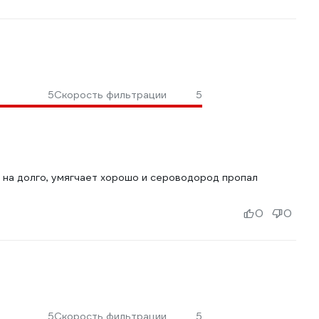
5
Скорость фильтрации
5
 на долго, умягчает хорошо и сероводород пропал
0
0
5
Скорость фильтрации
5