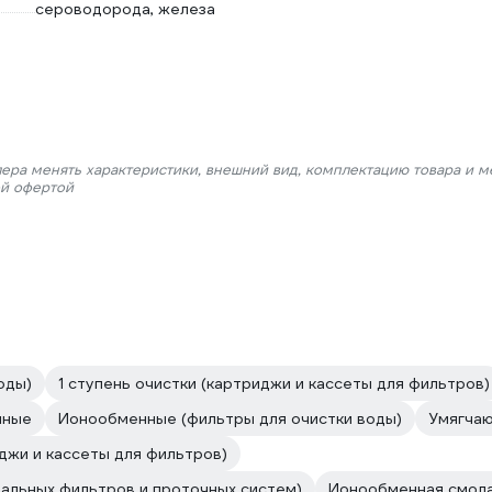
сероводорода, железа
лера менять характеристики, внешний вид, комплектацию товара и м
ой офертой
оды)
1 ступень очистки (картриджи и кассеты для фильтров)
нные
Ионообменные (фильтры для очистки воды)
Умягчаю
жи и кассеты для фильтров)
альных фильтров и проточных систем)
Ионообменная смол