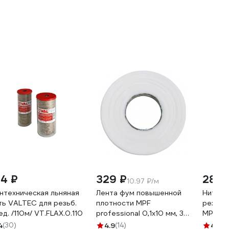
14 ₽
329 ₽
289 
10.97 ₽/м
нтехническая льняная
Лента фум повышенной
Нить с
ть VALTEC для резьб.
плотности MPF
резьбо
ед. /110м/ VT.FLAX.0.110
professional 0,1х10 мм, 30
MPF 50
м ИС.131778
ИС.131
4
(30)
4.9
(14)
4.4
(5