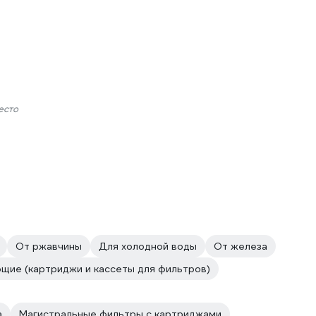
есто
От ржавчины
Для холодной воды
От железа
щие (картриджи и кассеты для фильтров)
а
Магистральные фильтры с картриджами