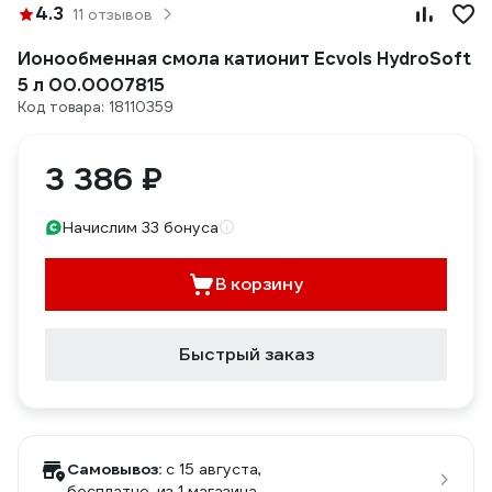
4.3
11 отзывов
Ионообменная смола катионит Ecvols HydroSoft
5 л 00.0007815
Код товара: 18110359
3 386 ₽
Начислим 33 бонуса
В корзину
Быстрый заказ
Самовывоз:
c 15 августа,
бесплатно
, из 1 магазина