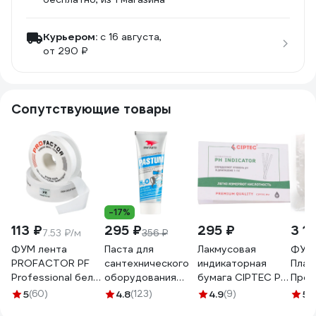
Курьером:
c 16 августа,
от 290 ₽
Сопутствующие товары
-17%
113 ₽
295 ₽
295 ₽
3 1
7.53 ₽/м
356 ₽
ФУМ лента
Паста для
Лакмусовая
ФУМ 
PROFACTOR PF
сантехнического
индикаторная
Плас
Professional белая
оборудования
бумага CIPTEC PH
Пром
Ф85 мм 19мм х
ВМПАВТО Pastum
INDICATOR для
0,1х1
5
(60)
4.8
(123)
4.9
(9)
5
(1
0,25мм х 15м PF FE
H2O, 250 г, туба
определения
ЗВ-