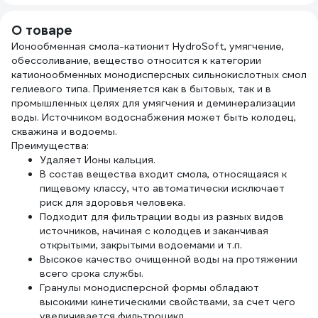
530
8105
уровня pH, 1 уп.
(80 шт.)
О товаре
ciptecphindicator
Ионообменная смола-катионит HydroSoft, умягчение,
обессоливание, вещество относится к категории
катионообменных монодисперсных сильнокислотных смол
гелиевого типа. Применяется как в бытовых, так и в
промышленных целях для умягчения и деминерализации
воды. Источником водоснабжения может быть колодец,
скважина и водоемы.
Преимущества:
Удаляет Ионы кальция.
В состав вещества входит смола, относящаяся к
пищевому классу, что автоматически исключает
риск для здоровья человека.
Подходит для фильтрации воды из разных видов
источников, начиная с колодцев и заканчивая
открытыми, закрытыми водоемами и т.п.
Высокое качество очищенной воды на протяжении
всего срока службы.
Гранулы монодисперсной формы обладают
высокими кинетическими свойствами, за счет чего
увеличивается фильтроцикл.