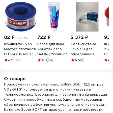
82 ₽
722 ₽
2 372 ₽
93 
5.47 ₽/м
Фумлента Зубр
Паста для льна,
Тест-система
ФУМ
Мастер плотность
Aquaflax nano
Ecvols H для
19мм
0.1 мм х 19 мм х 15
04042, тюбик 270
определения
CIFU
м 12373-19-025
гр.
общей жесткости
4.9
(102)
4.8
(24)
4.5
(8)
4.
4630009040422
воды 0-20 мг.
экв/л, 50 тестов
02.00010410
О товаре
Ионообменная смола Катилакс SUPER SOFT 12,5 литров
V02KATS1 используется для очистки питьевых и
технических вод. Безопасно для автономных канализации.
Смесь пяти ионообменных и сорбционных материалов
обеспечивает эффективную, комплексную очистку воды.
Катилакс Super SOFT активно удаляет соли жёсткости.