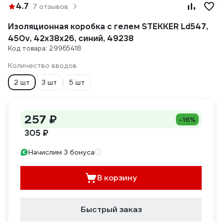
4.7
7 отзывов
Изоляционная коробка с гелем STEKKER Ld547,
450v, 42x38x26, синий, 49238
Код товара: 29965418
Количество вводов
2 шт
3 шт
5 шт
257 ₽
-16%
305 ₽
Начислим 3 бонуса
В корзину
Быстрый заказ