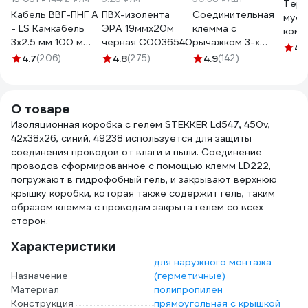
Терм
Кабель ВВГ-ПНГ А
ПВХ-изолента
Соединительная
муфт
- LS Камкабель
ЭРА 19ммх20м
клемма с
комп
3x2.5 мм 100 м
черная C0036540
рычажком 3-х
4.
ГОСТ
проводная WAGO,
4.7
(206)
4.8
(275)
4.9
(142)
1157К30HG00070А0100М
0,08-2,5мм, 400В,
32А, без пасты, 50
шт. 2651 102651
О товаре
ЦБ-00015780
Изоляционная коробка с гелем STEKKER Ld547, 450v,
42x38x26, синий, 49238 используется для защиты
соединения проводов от влаги и пыли. Соединение
проводов сформированное с помощью клемм LD222,
погружают в гидрофобный гель, и закрывают верхнюю
крышку коробки, которая также содержит гель, таким
образом клемма с проводам закрыта гелем со всех
сторон.
Характеристики
для наружного монтажа
Назначение
(герметичные)
Материал
полипропилен
Конструкция
прямоугольная с крышкой