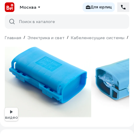
Москва
Для юрлиц
Поиск в каталоге
Главная
/
Электрика и свет
/
Кабеленесущие системы
/
М
видео