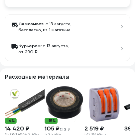
Самовывоз:
c 13 августа,
бесплатно
, из 1 магазина
Курьером:
c 13 августа,
от 290 ₽
Расходные материалы
-4%
-15%
14 420 ₽
105 ₽
2 519 ₽
391
123 ₽
15 051 ₽
144.2 ₽/м
5.25 ₽/м
50.38 ₽/шт