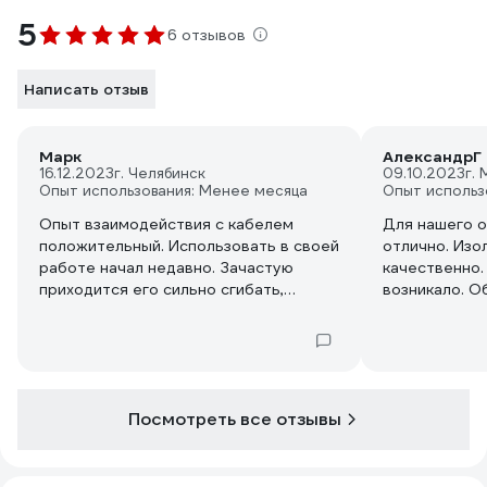
5
6 отзывов
Написать отзыв
Марк
АлександрГ
16.12.2023
г. Челябинск
09.10.2023
г.
Опыт использования: Менее месяца
Опыт использ
Опыт взаимодействия с кабелем
Для нашего 
положительный. Использовать в своей
отлично. Изо
работе начал недавно. Зачастую
качественно.
приходится его сильно сгибать,
возникало. О
изламывать, складывать и это никак не
хорошо обес
отражается на качестве соединения.
горения. Каб
Изоляция хорошая, пластиковая
жесткость, п
оболочка прекрасно защищает от
как прокладыв
огня, я испытывал ее зажигалкой.
возникло ни 
Посмотреть все отзывы