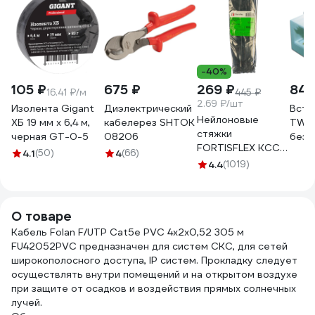
-40%
105 ₽
675 ₽
269 ₽
84 
16.41 ₽/м
445 ₽
2.69 ₽/шт
Изолента Gigant
Диэлектрический
Вста
Нейлоновые
ХБ 19 мм х 6,4 м,
кабелерез SHTOK
TWT 
стяжки
черная GT-0-5
08206
без 
FORTISFLEX КСС
OK12
4.1
(50)
4
(66)
5х300 черный
4.4
(1019)
100 штук 49417
О товаре
Кабель Folan F/UTP Cat5e PVC 4х2х0,52 305 м
FU42052PVC предназначен для систем СКС, для сетей
широкополосного доступа, IP систем. Прокладку следует
осуществлять внутри помещений и на открытом воздухе
при защите от осадков и воздействия прямых солнечных
лучей.