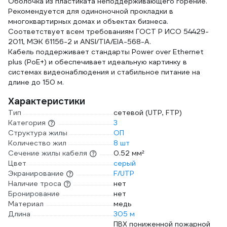
Оболочка из пластиката неподдерживающего горение.
Рекомендуется для одиноночной прокладки в
многоквартирных домах и объектах бизнеса.
Соответствует всем требованиям ГОСТ Р ИСО 54429-
2011, МЭК 61156-2 и ANSI/TIA/EIA-568-A.
Кабель поддерживает стандарты Power over Ethernet
plus (PoE+) и обеспечивает идеальную картинку в
системах видеонаблюдения и стабильное питание на
длине до 150 м.
Характеристики
Тип
сетевой (UTP, FTP)
Категория
3
Структура жилы
ОП
Количество жил
8 шт
Сечение жилы кабеля
0.52 мм²
Цвет
серый
Экранирование
F/UTP
Наличие троса
нет
Бронирование
нет
Материал
медь
Длина
305 м
ПВХ пониженной пожарной