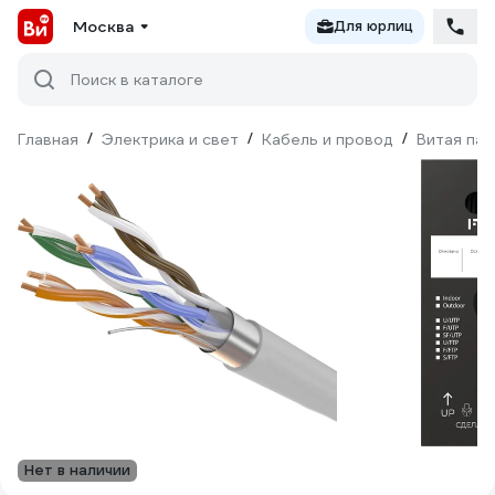
Москва
Для юрлиц
Поиск в каталоге
Главная
/
Электрика и свет
/
Кабель и провод
/
Витая пар
Нет в наличии