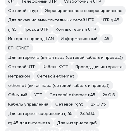
utr
Телефонный UTP
Слаботочный UTP
Сетевой шнур
Экранированная и неэкранированная
Для локально вычислительных сетей UTP
UTP rj 45
rj 45
Провод UTP
Компьютерный UTP
Интернет провод LAN
Информационный
45
ETHERNET
Для интернета (витая пара (сетевой кабель и провод))
Сетевой UTP
Кабель ЮТП
Провод для интернета
метражом
Сетевой ethernet
ethernet (витая пара (сетевой кабель и провод))
Обычный
УТП
Сетевой ethernet rj45
2х 0.5
Кабель управления
Сетевой rg45
2х 0.75
Для интернет соединения rj 45
2х2х0,5
rg 45 для интернета
Для интернета rj45