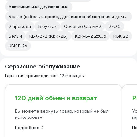
Алюминиевые двухжильные
Белые (кабель и провод для видеонаблюдения и домофонов)
2 провода
В бухтах
Сечение 0.5 мм2
2х0,5
Белый
КВК-В-2 (КВК-2В)
КВК-В-2 2х0,5
КВК 2В
КВК В 2в
Сервисное обслуживание
Гарантия производителя 12 месяцев
120 дней обмен и возврат
Р
Вы можете вернуть товар, который не был
Ус
использован
га
Подробнее
П