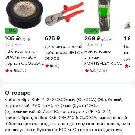
-15%
-40%
105 ₽
675 ₽
269 ₽
1 8
123 ₽
445 ₽
5.25 ₽/м
2.69 ₽/шт
Диэлектрический
Боко
ПВХ-изолента
Нейлоновые
кабелерез SHTOK
мног
ЭРА 19ммх20м
стяжки
08206
диэл
черная C0036540
FORTISFLEX КСС
206м
4
(66)
4.
5х300 черный
4.8
(275)
4.4
(1019)
12-4
100 штук 49417
О товаре
Кaбель Ripo KBK-B-2+2x0,50мм², (Cu/CCA) (96), белый,
внутренний, PVC нг(A), ø7,0 мм (бухта 100м)
(одножильный ø3,7мм BC, конструктив РК 75-2-11)
Кабель бренда Ripo КВК-2В+2*0,5 Cu/CCA, выполненный
в белом цвете, предназначен для внутренней прокладки и
реализуется в бухтах по 100 м. Он имеет стандартную