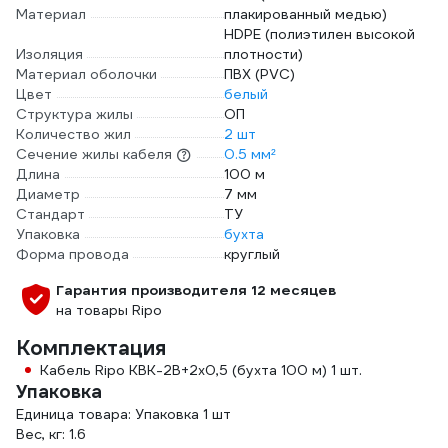
Материал
плакированный медью)
HDPE (полиэтилен высокой
Изоляция
плотности)
Материал оболочки
ПВХ (PVC)
Цвет
белый
Структура жилы
ОП
Количество жил
2 шт
Сечение жилы кабеля
0.5 мм²
Длина
100 м
Диаметр
7 мм
Стандарт
ТУ
Упаковка
бухта
Форма провода
круглый
Гарантия производителя 12 месяцев
на товары Ripo
Комплектация
Кабель Ripo КВК-2В+2x0,5 (бухта 100 м) 1 шт.
Упаковка
Единица товара: Упаковка 1 шт
Вес, кг: 1.6