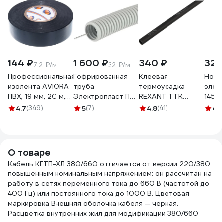
144 ₽
1 600 ₽
340 ₽
325
7.2 ₽/м
32 ₽/м
Профессиональная
Гофрированная
Клеевая
Нож
изолента AVIORA
труба
термоусадка
элек
ПВХ, 19 мм, 20 м,
Электропласт ПВХ
REXANT ТТК
145 
черная 305-030
32мм с зондом
(3:1)-3/1 черная
4.7
(349)
5
(7)
4.8
(41)
4.
серая (RAL:7035)
10шт 26-0003
50м, м
32GRPVC50
О товаре
Кабель КГТП-ХЛ 380/660 отличается от версии 220/380
повышенным номинальным напряжением: он рассчитан на
работу в сетях переменного тока до 660 В (частотой до
400 Гц) или постоянного тока до 1000 В. Цветовая
маркировка Внешняя оболочка кабеля — черная.
Расцветка внутренних жил для модификации 380/660