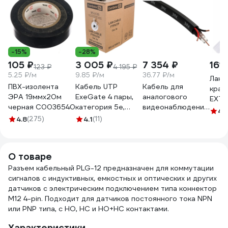
-15%
-28%
105 ₽
3 005 ₽
7 354 ₽
161 
123 ₽
4 195 ₽
5.25 ₽/м
9.85 ₽/м
36.77 ₽/м
Лако
ПВХ-изолента
Кабель UTP
Кабель для
крас
ЭРА 19ммх20м
ExeGate 4 пары,
аналогового
EXTR
черная C0036540
категория 5e,
видеонаблюдения
marke
4.
CCA, 24AWG,
ЭРА K-0.5-PE
4.8
(275)
4.1
(11)
белы
бухта 305м,
КВК-П-2 +2x0,5
улуч
серый, PVC
мм.кв., бухта 200
нитр
138965
м, чёрный,
1519
О товаре
Б0052733
Разъем кабельный PLG-12 предназначен для коммутации
сигналов с индуктивных, емкостных и оптических и других
датчиков с электрическим подключением типа коннектор
М12 4-pin. Подходит для датчиков постоянного тока NPN
или PNP типа, с НО, НС и НО+НС контактами.
Характеристики