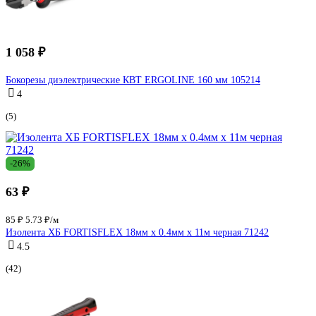
1 058 ₽
Бокорезы диэлектрические КВТ ERGOLINE 160 мм 105214
4
(5)
-26%
63 ₽
85 ₽
5.73 ₽/м
Изолента ХБ FORTISFLEX 18мм х 0.4мм х 11м черная 71242
4.5
(42)