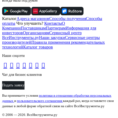
всегда была под рукой
Каталог
Адреса магазинов
Способы получения
Способы
оплаты
Что улучшить?
Контакты
О
Компании
Поставщикам
Партнерам
Информация для
инвесторов
Организациям
Сервисный центр
ВсеИнструменты.ру
Наши закупки
Сервисные центры
производителей
Правила применения рекомендательных
технологий
Каталог товаров
Наши соцсети
Чат для бизнес-клиентов
Подать заявку
Вы принимаете условия
политики в отношении обработки персональных
данных
и
пользовательского соглашения
каждый раз, когда оставляете свои
данные в любой форме обратной связи на сайте ВсеИнструменты.ру
© 2006 — 2026. ВсеИнструменты.ру