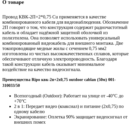
О товаре
Провод КВК-2П+2*0,75 Cu применяется в качестве
комбинированного кабеля для видеонаблюдения. Обозначение
2П говорит о том, что конструкция содержит радиочастотный
кабель и обладает надёжной защитной оболочкой из
полиэтилена. Она позволяет использовать универсальный
комбинированный видеокабель для внешнего монтажа. Две
токопроводящие медные жилы с сечением 0,75 мм2
изготовлены из чистых высококачественных сплавов, которые
обеспечивают отличную электропроводность. Благодаря
такой конструкции кабель оказывает минимальное
воздействие на качество видеосигнала.
Преимущества Ripo квк-2п+2x0,75 outdoor cablan (50м) 001-
310033/50
Всепогодный (Outdoor): Работает на улице от -40°C до
+70°C
2 в 1: Передает видео (коаксиал) и питание (2x0,75) по
одному кабелю
Экранирование: Оплетка 90% защищает видеосигнал от
внешних помех