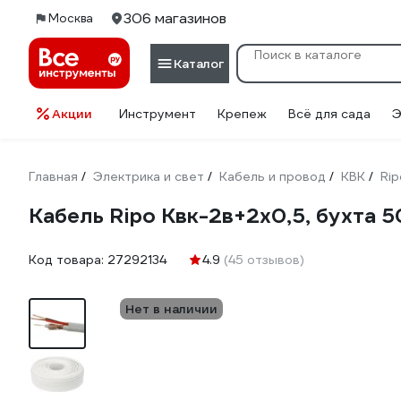
306 магазинов
Москва
Каталог
Акции
Инструмент
Крепеж
Всё для сада
Э
Главная
Электрика и свет
Кабель и провод
КВК
Rip
/
/
/
/
Кабель Ripo Квк-2в+2x0,5, бухта 
Код товара:
27292134
4.9
(45 отзывов)
Нет в наличии