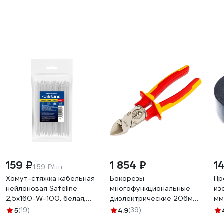
159 ₽
1 854 ₽
1
1.59 ₽/шт
Хомут-стяжка кабельная
Бокорезы
Пр
нейлоновая Safeline
многофункциональные
из
2,5x160-W-100, белая,
диэлектрические 206мм
мм
100 шт. 24831
KRANZ KR-12-4652-3
03
5
(19)
4.9
(39)