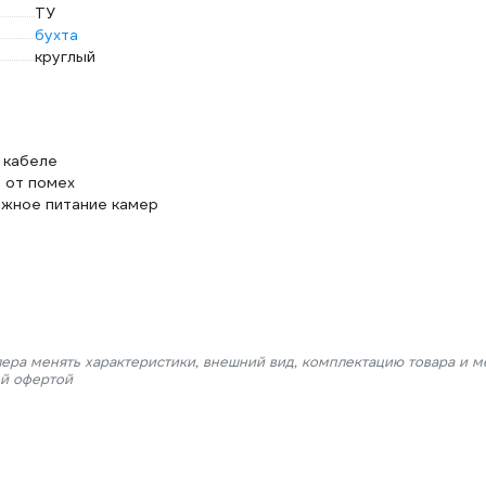
ТУ
бухта
круглый
м кабеле
 от помех
ежное питание камер
лера менять характеристики, внешний вид, комплектацию товара и м
ой офертой