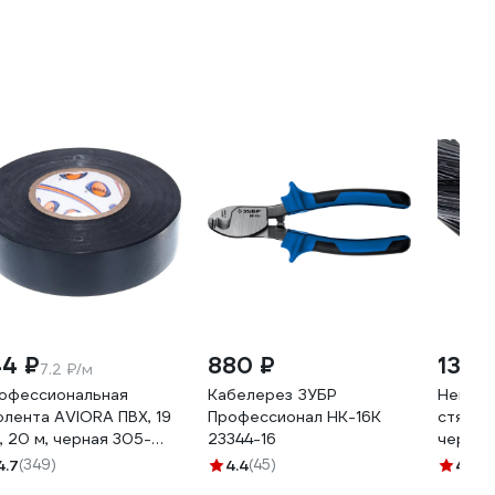
44 ₽
880 ₽
130 
7.2 ₽/м
офессиональная
Кабелерез ЗУБР
Нейлон
олента AVIORA ПВХ, 19
Профессионал НК-16К
стяжка
, 20 м, черная 305-
23344-16
черный,
0
4.7
(349)
4.4
(45)
4.2
(3