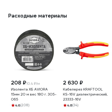
Расходные материалы
208 ₽
2 630 ₽
10.4 ₽/м
Изолента ХБ AVIORA
Кабелерез KRAFTOOL
15мм 20 м вес 180 г. 305-
KS-16V диэлектрический,
065
23333-16V
4.6
(208)
4.8
(34)