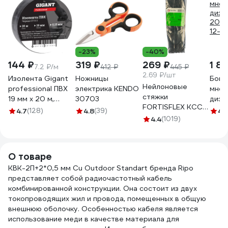
-23%
-40%
144 ₽
319 ₽
269 ₽
1 8
7.2 ₽/м
412 ₽
445 ₽
2.69 ₽/шт
Изолента Gigant
Ножницы
Боко
Нейлоновые
professional ПВХ
электрика KENDO
мног
стяжки
19 мм х 20 м,
30703
диэл
FORTISFLEX КСС
черная GT-0-3
206м
4.7
(128)
4.8
(39)
4.
5х300 черный
4.4
(1019)
12-4
100 штук 49417
О товаре
КВК-2П+2*0,5 мм Cu Outdoor Standart бренда Ripo
представляет собой радиочастотный кабель
комбинированной конструкции. Она состоит из двух
токопроводящих жил и провода, помещенных в общую
внешнюю оболочку. Особенностью кабеля является
использование меди в качестве материала для