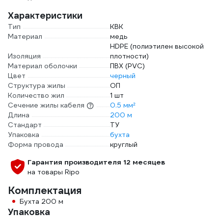
Характеристики
Тип
КВК
Материал
медь
HDPE (полиэтилен высокой
Изоляция
плотности)
Материал оболочки
ПВХ (PVC)
Цвет
черный
Структура жилы
ОП
Количество жил
1 шт
Сечение жилы кабеля
0.5 мм²
Длина
200 м
Стандарт
ТУ
Упаковка
бухта
Форма провода
круглый
Гарантия производителя 12 месяцев
на товары Ripo
Комплектация
Бухта 200 м
Упаковка