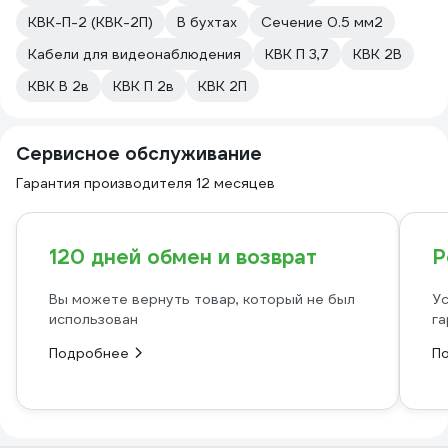
КВК-П-2 (КВК-2П)
В бухтах
Сечение 0.5 мм2
Кабели для видеонаблюдения
КВК П 3,7
КВК 2В
КВК В 2в
КВК П 2в
КВК 2П
Сервисное обслуживание
Гарантия производителя 12 месяцев
120 дней обмен и возврат
Р
Вы можете вернуть товар, который не был
Ус
использован
га
Подробнее
П