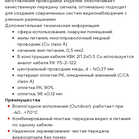
изготовления проводника. Изделие обеспечивает
качественную передачу сигнала, оптимально подходит
для создания современных систем видеонаблюдения с
уличным размещением.
Дополнительная техническая информация:
сфера использования, снаружи помещений
жилы питания, многопроволочный медный
проводник (Сu class A)
сечение жил питания, 0,5 мм2
В конструкции кабеля КВК 2П 2х0.5 Cu используется
аналог кабеля РК 75-2-122
центральный проводник медь, d - 1х0,37 мм
материал оплетки РК, омедненный алюминий (ССА
class A)
оплетка РК, 90%
оплетка, 96 х0,12 мм
Преимущества
Всепогодное исполнение (Outdoor): работает при
-40…+70°C
Комбинированный монтаж: передача видео и питания
по одному кабелю
Надежное экранирование: чистая передача
видеосигнала без помех