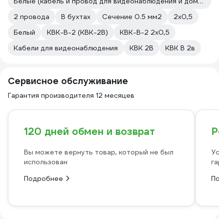
Белые (кабель и провод для видеонаблюдения и домофонов)
2 провода
В бухтах
Сечение 0.5 мм2
2х0,5
Белый
КВК-В-2 (КВК-2В)
КВК-В-2 2х0,5
Кабели для видеонаблюдения
КВК 2В
КВК В 2в
Сервисное обслуживание
Гарантия производителя 12 месяцев
120 дней обмен и возврат
Р
Вы можете вернуть товар, который не был
Ус
использован
га
Подробнее
П