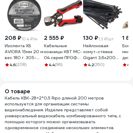
208 ₽
2 555 ₽
130 ₽
1 8
10.4 ₽/м
1.3 ₽/шт
Изолента ХБ
Кабельные
Нейлоновая
Боко
AVIORA 15мм 20 м
ножницы КВТ MC-
хомут-стяжка
мног
вес 180 г. 305-
04 серия ПРОФИ
Gigant 3,6х200
диэл
065
для резки
черный, 100 шт
206м
4.6
(208)
4.4
(96)
4.2
(350)
4.
проводов ∅ до 11
G/1/4
12-4
мм с функцией
снятия изоляции и
продольной
О товаре
разделки
Кабель КВК-2В+2*0,5 Ripo длиной 200 метров
оболочки 60948
используется для организации системы
видеонаблюдения. Изделие представляет собой
универсальный видеокабель комбинированного типа, с
помощью которого можно организовывать
одновременное соединение нескольких элементов