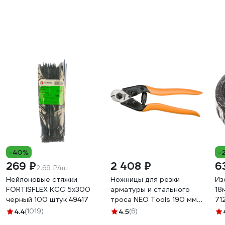
-40%
-
269 ₽
2 408 ₽
6
2.69 ₽/шт
Нейлоновые стяжки
Ножницы для резки
Из
FORTISFLEX КСС 5х300
арматуры и стального
18
черный 100 штук 49417
троса NEO Tools 190 мм
71
01-512
4.4
(1019)
4.5
(6)