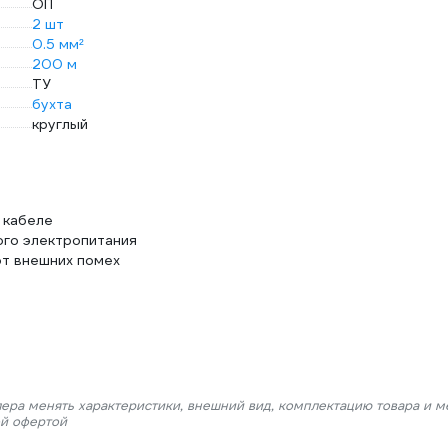
ОП
2 шт
0.5 мм²
200 м
ТУ
бухта
круглый
м кабеле
ого электропитания
т внешних помех
лера менять характеристики, внешний вид, комплектацию товара и м
ой офертой