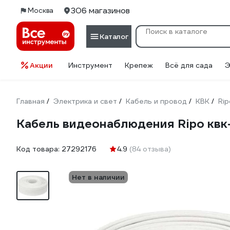
306 магазинов
Москва
Каталог
Акции
Инструмент
Крепеж
Всё для сада
Э
Главная
Электрика и свет
Кабель и провод
КВК
Rip
/
/
/
/
Кабель видеонаблюдения Ripo квк-
Код товара:
27292176
4.9
(84 отзыва)
Нет в наличии