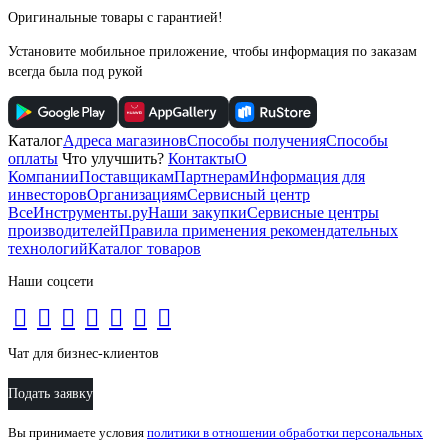
Оригинальные товары с гарантией!
Установите мобильное приложение, чтобы информация по заказам
всегда была под рукой
Каталог
Адреса магазинов
Способы получения
Способы
оплаты
Что улучшить?
Контакты
О
Компании
Поставщикам
Партнерам
Информация для
инвесторов
Организациям
Сервисный центр
ВсеИнструменты.ру
Наши закупки
Сервисные центры
производителей
Правила применения рекомендательных
технологий
Каталог товаров
Наши соцсети
Чат для бизнес-клиентов
Подать заявку
Вы принимаете условия
политики в отношении обработки персональных