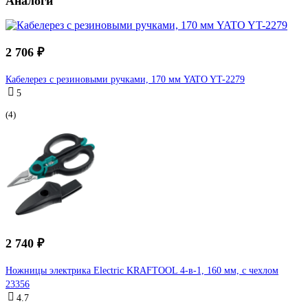
Аналоги
2 706 ₽
Кабелерез с резиновыми ручками, 170 мм YATO YT-2279
5
(4)
2 740 ₽
Ножницы электрика Electric KRAFTOOL 4-в-1, 160 мм, с чехлом
23356
4.7