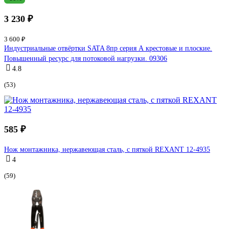
3 230 ₽
3 600 ₽
Индустриальные отвёртки SATA 8пр серия А крестовые и плоские.
Повышенный ресурс для потоковой нагрузки. 09306
4.8
(53)
585 ₽
Нож монтажника, нержавеющая сталь, с пяткой REXANT 12-4935
4
(59)