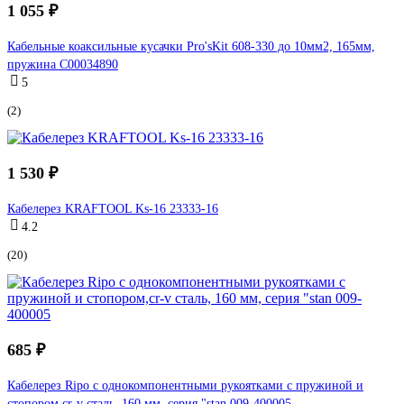
1 055 ₽
Кабельные коаксильные кусачки Pro'sKit 608-330 до 10мм2, 165мм,
пружина С00034890
5
(2)
1 530 ₽
Кабелерез KRAFTOOL Ks-16 23333-16
4.2
(20)
685 ₽
Кабелерез Ripo с однокомпонентными рукоятками с пружиной и
стопором,cr-v сталь, 160 мм, серия "stan 009-400005