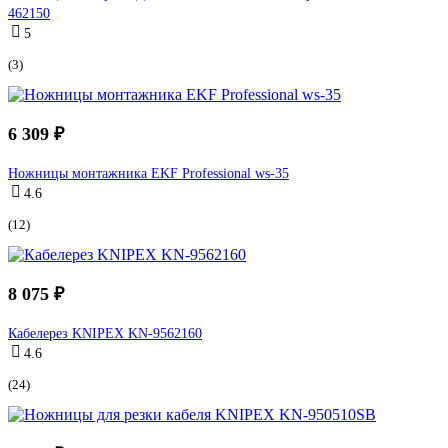
462150
5
(3)
6 309 ₽
Ножницы монтажника EKF Professional ws-35
4.6
(12)
8 075 ₽
Кабелерез KNIPEX KN-9562160
4.6
(24)