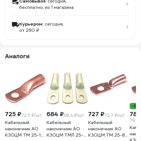
Самовывоз:
сегодня,
бесплатно
, из 1 магазина
Курьером:
сегодня,
от 290 ₽
Аналоги
-5%
725 ₽
684 ₽
727 ₽
789
72.5 ₽/шт
68.4 ₽/шт
72.7 ₽/шт
78.9
Кабельный
Кабельный
Кабельный
Кабе
наконечник АО
наконечник АО
наконечник АО
нако
КЗОЦМ ТМ 25-10-
КЗОЦМ ТМЛ 25-
КЗОЦМ ТМ 25-8-
КЗОЦ