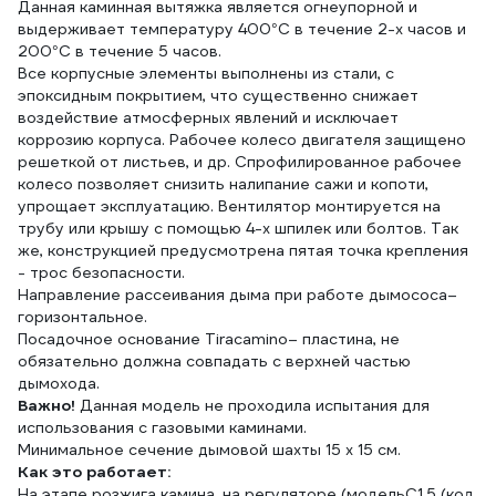
Данная каминная вытяжка является огнеупорной и
выдерживает температуру 400°С в течение 2-х часов и
200°С в течение 5 часов.
Все корпусные элементы выполнены из стали, с
эпоксидным покрытием, что существенно снижает
воздействие атмосферных явлений и исключает
коррозию корпуса. Рабочее колесо двигателя защищено
решеткой от листьев, и др. Спрофилированное рабочее
колесо позволяет снизить налипание сажи и копоти,
упрощает эксплуатацию. Вентилятор монтируется на
трубу или крышу с помощью 4-х шпилек или болтов. Так
же, конструкцией предусмотрена пятая точка крепления
- трос безопасности.
Направление рассеивания дыма при работе дымососа–
горизонтальное.
Посадочное основание Tiracamino– пластина, не
обязательно должна совпадать с верхней частью
дымохода.
Важно!
Данная модель не проходила испытания для
использования с газовыми каминами.
Минимальное сечение дымовой шахты 15 х 15 см.
Как это работает:
На этапе розжига камина, на регуляторе (модельC1.5 (код