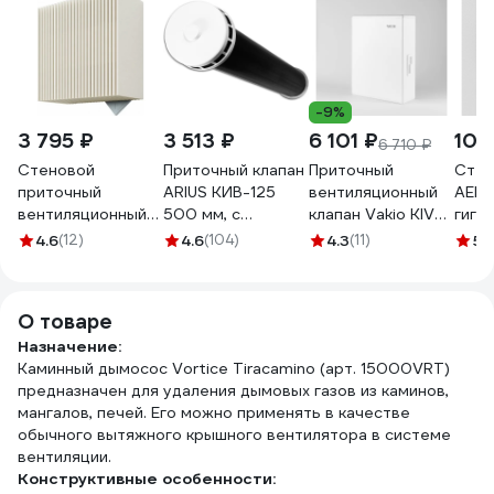
-9%
3 795 ₽
3 513 ₽
6 101 ₽
10 
6 710 ₽
Стеновой
Приточный клапан
Приточный
Стен
приточный
ARIUS КИВ-125
вентиляционный
AERE
вентиляционный
500 мм, с
клапан Vakio KIV
гигр
клапан NORVIND
теплошумоизоляцией
Comfort белый
цвет
4.6
(12)
4.6
(104)
4.3
(11)
5
(
PRO, d90mm, 32
и круглой
(RAL 9016) 21815
ЕТН1
м3/ч NV4PRO1
наружной
металлической
О товаре
решеткой
Назначение:
24002КИВ
Каминный дымосос Vortice Tiracamino (арт. 15000VRT)
предназначен для удаления дымовых газов из каминов,
мангалов, печей. Его можно применять в качестве
обычного вытяжного крышного вентилятора в системе
вентиляции.
Конструктивные особенности: