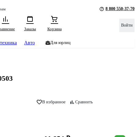
8 800 550-37-70
рам
Войти
равнение
Заказы
Корзина
техника
Авто
Для юрлиц
0503
В избранное
Сравнить