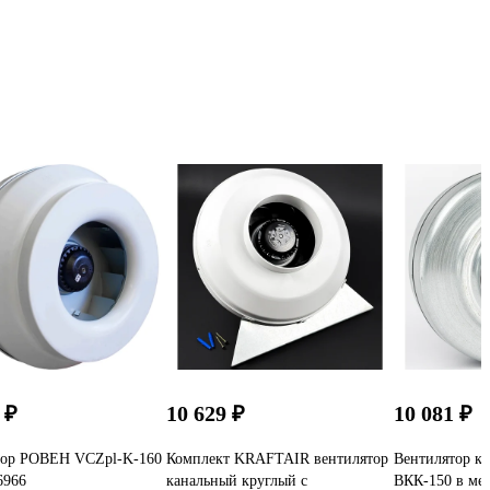
 ₽
10 629 ₽
10 081 ₽
тор РОВЕН VCZpl-K-160
Комплект KRAFTAIR вентилятор
Вентилятор к
6966
канальный круглый с
ВКК-150 в ме