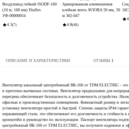
Воздуховод гибкий ISODF-160
Армированная алюминиевая
Сое
(10 м; 160 мм) Diaflex
клейкая лента AVIORA 50 мм, 50
16
УФ-00000054
м 302-047
4
4.3
(7)
4.8
(48)
ОПИСАНИЕ И ХАРАКТЕРИСТИКИ
ОТЗЫВЫ
1
Вентилятор канальный центробежный ВК-160 от TDM ELECTRIC - это н
в приточно-вытяжных системах. Вентилятор предназначен для непрерыв
перегрева обеспечивает безопасность и долговечность устройства. Ни
офисных и производственных помещениях. Компактный размер и легки
установку вентилятора простой и быстрой. Степень защиты IP44 гаран
нержавеющей стали, что обеспечивает его долговечность и стойкость к 
кронштейн и руководство по эксплуатации. Паспорт вентилятора подтве
центробежный ВК-160 от TDM ELECTRIC, вы получаете надежное и эф