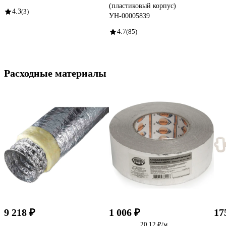
(пластиковый корпус)
4.3
(3)
УН-00005839
4.7
(85)
Расходные материалы
9 218 ₽
1 006 ₽
17
20.12 ₽/м