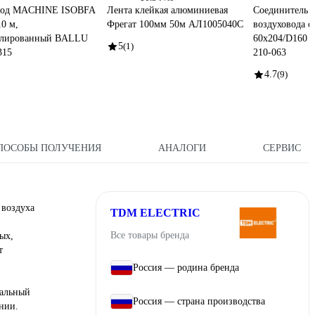
вод MACHINE ISOBFA
Лента клейкая алюминиевая
Соединитель у
10 м,
Фрегат 100мм 50м АЛ1005040С
воздуховода с
олированный BALLU
60х204/D160
5
(1)
315
210-063
4.7
(9)
ПОСОБЫ ПОЛУЧЕНИЯ
АНАЛОГИ
СЕРВИС
 воздуха
TDM ELECTRIC
Все товары бренда
ых,
т
Россия — родина бренда
нальный
Россия — страна производства
нии.