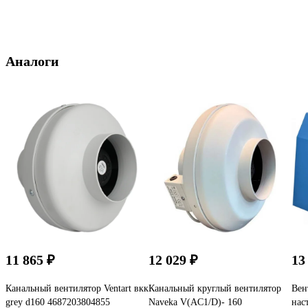
Аналоги
11 865 ₽
12 029 ₽
13
Канальный вентилятор Ventart вкк
Канальный круглый вентилятор
Вен
grey d160 4687203804855
Naveka V(AC1/D)- 160
нас