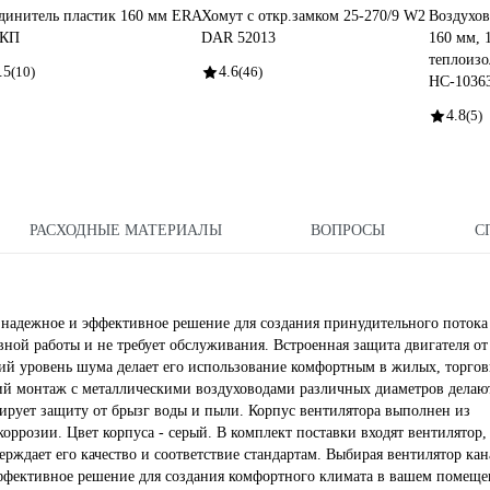
динитель пластик 160 мм ERA
Хомут с откр.замком 25-270/9 W2
Воздухо
СКП
DAR 52013
160 мм, 
теплоиз
.5
(10)
4.6
(46)
НС-1036
4.8
(5)
РАСХОДНЫЕ МАТЕРИАЛЫ
ВОПРОСЫ
С
адежное и эффективное решение для создания принудительного потока
ной работы и не требует обслуживания. Встроенная защита двигателя от
зкий уровень шума делает его использование комфортным в жилых, торгов
й монтаж с металлическими воздуховодами различных диаметров делаю
тирует защиту от брызг воды и пыли. Корпус вентилятора выполнен из
коррозии. Цвет корпуса - серый. В комплект поставки входят вентилятор,
рждает его качество и соответствие стандартам. Выбирая вентилятор ка
фективное решение для создания комфортного климата в вашем помеще