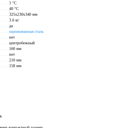
1 °С
40 °С
325х230х340 мм
3.6 кг
да
оцинкованная сталь
нет
центробежный
160 мм
нет
210 мм
158 мм
я.
меет компактный размер.