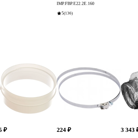
IMP.FBP.E22.2E.160
5
(136)
5 ₽
224 ₽
3 343 