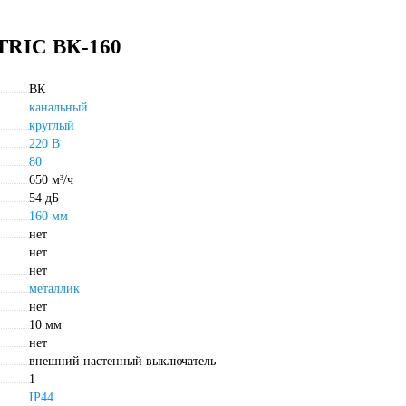
TRIC ВК-160
ВК
канальный
круглый
220 В
80
650 м³/ч
54 дБ
160 мм
нет
нет
нет
металлик
нет
10 мм
нет
внешний настенный выключатель
1
IP44