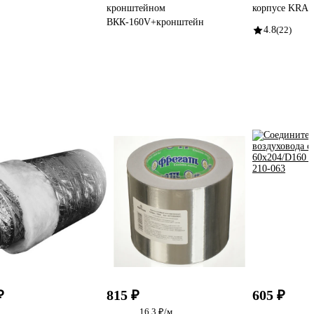
кронштейном
корпусе KRA
ВКК-160V+кронштейн
4.8
(22)
₽
815 ₽
605 ₽
16.3 ₽/м