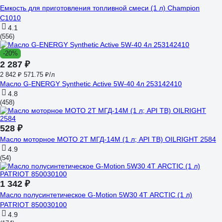
Емкость для приготовления топливной смеси (1 л) Champion
C1010
4.1
(556)
-20%
2 287 ₽
2 842 ₽
571.75 ₽/л
Масло G-ENERGY Synthetic Active 5W-40 4л 253142410
4.8
(458)
528 ₽
Масло моторное МОТО 2Т МГД-14М (1 л; API TB) OILRIGHT 2584
4.9
(54)
1 342 ₽
Масло полусинтетическое G-Motion 5W30 4Т ARCTIC (1 л)
PATRIOT 850030100
4.9