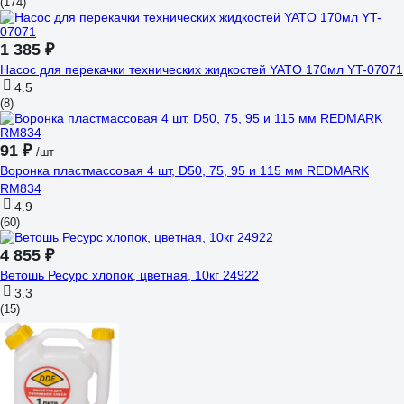
(174)
1 385 ₽
Насос для перекачки технических жидкостей YATO 170мл YT-07071
4.5
(8)
91 ₽
/шт
Воронка пластмассовая 4 шт, D50, 75, 95 и 115 мм REDMARK
RM834
4.9
(60)
4 855 ₽
Ветошь Ресурс хлопок, цветная, 10кг 24922
3.3
(15)