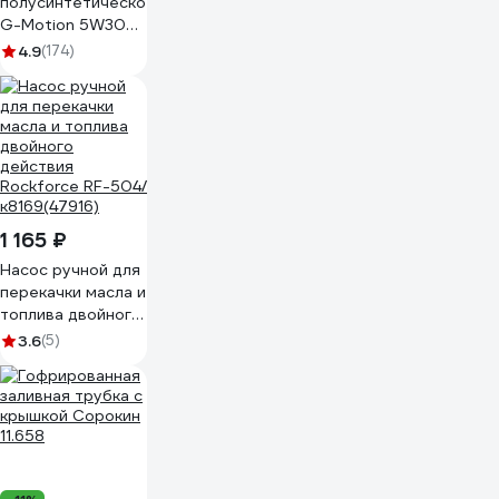
полусинтетическое
G-Motion 5W30
4Т ARCTIC (1 л)
4.9
(174)
PATRIOT
850030100
1 165 ₽
Насос ручной для
перекачки масла и
топлива двойного
действия
3.6
(5)
Rockforce RF-504/
к8169(47916)