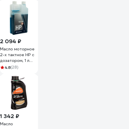
2 094 ₽
Масло моторное
2-х тактное HP с
дозатором, 1 л
Husqvarna
4.8
(28)
5878085-11
1 342 ₽
Масло