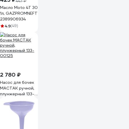
447 ₽
Масло Moto 4T 30
1л, GAZPROMNEFT
2389906934
4.9
(49)
2 780 ₽
Насос для бочек
МАСТАК ручной,
плунжерный 133-
00125