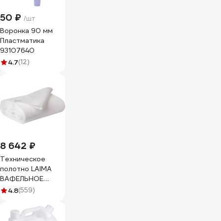
50 ₽
/шт
Воронка 90 мм
Пластматика
93107640
4.7
(12)
8 642 ₽
Техническое
полотно LAIMA
ВАФЕЛЬНОЕ
отбеленное,
4.8
(559)
рулон 0,45х50 м,
плотность 120 г/
м2 604753