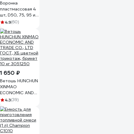
Воронка
пластмассовая 4
шт, D50, 75, 95 и
115 мм REDMARK
4.9
(60)
RM834
1 650 ₽
Ветошь HUNCHUN
XINMAO
ECONOMIC AND
TRADE CO., LTD
4.3
(39)
ГОСТ, ХБ цветной
трикотаж, брикет
10 кг 3051250