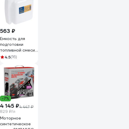
563 ₽
Емкость для
подготовки
топливной смеси
20 - 25 - 40 -
4.5
(16)
50:1, с дозатором,
1000 мл ТУНДРА
7509203
-7%
4 145 ₽
4 447 ₽
829 ₽/л
Моторное
синтетическое