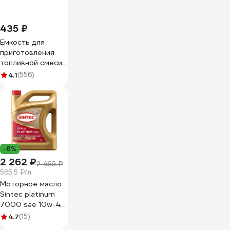
435 ₽
Емкость для
приготовления
топливной смеси
(1 л) Champion
4.1
(556)
C1010
-8%
2 262 ₽
2 469 ₽
565.5 ₽/л
Моторное масло
Sintec platinum
7000 sae 10w-40,
api sn/cf, 4 л
4.7
(15)
600167