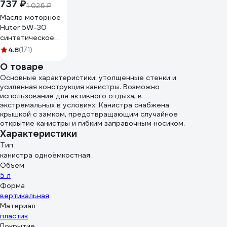
737 ₽
1 026 ₽
Масло моторное
Huter 5W-30
синтетическое
для
4.8
(171)
четырёхтактных
О товаре
двигателей, для
Основные характеристики: утолщенные стенки и
техники, 1 л
усиленная конструкция канистры. Возможно
73/8/1/2
использование для активного отдыха, в
экстремальных в условиях. Канистра снабжена
крышкой с замком, предотвращающим случайное
открытие канистры и гибким заправочным носиком.
Характеристики
Тип
канистра одноёмкостная
Объем
5 л
Форма
вертикальная
Материал
пластик
Покрытие