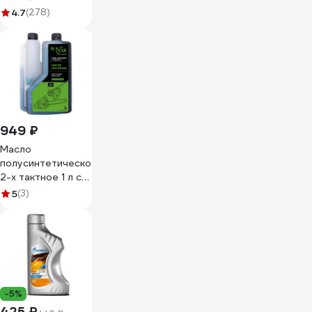
4.7
(278)
949 ₽
Масло
полусинтетическое
2-х тактное 1 л с
дозатором, API
5
(3)
TC/JACO FD
TUSCAR
301022015-10-2
-5%
425 ₽