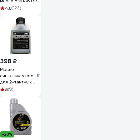
масло ВМПАВТО
Resurs 100+ 5w40
4.8
(123)
(A3/B4; SL/CF)
4л+1л 9293
398 ₽
Масло
синтетическое HP
для 2-тактных
двигателей, 0.1 л
5
(9)
AL-KO 250010
-28%