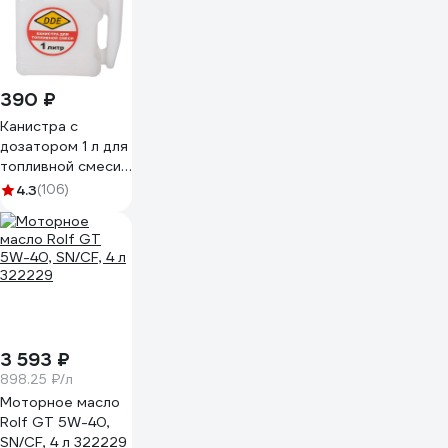
390 ₽
Канистра с
дозатором 1 л для
топливной смеси
DDE 247-002
4.3
(106)
3 593 ₽
898.25 ₽/л
Моторное масло
Rolf GT 5W-40,
SN/CF, 4 л 322229