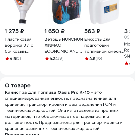
1 275 ₽
1 650 ₽
563 ₽
3 5
898.
Пластиковая
Ветошь HUNCHUN
Емкость для
Мото
воронка 3 л с
XINMAO
подготовки
Rolf
бочковым
ECONOMIC AND
топливной смеси
SN/C
адаптером GROZ
TRADE CO., LTD
20 - 25 - 40 -
4.8
(5)
4.3
(39)
4.5
(16)
GR41922 - FNL/9
ГОСТ, ХБ цветной
50:1, с дозатором,
4.
трикотаж, брикет
1000 мл ТУНДРА
10 кг 3051250
7509203
О товаре
Канистра для топлива Oasis Pro K-10
- это
специализированная ёмкость, предназначенная для
хранения, транспортировки и распределения ГСМ и
технических жидкостей. Она изготовлена из прочных
материалов, что обеспечивает её надежность и
долговечность. Предназначена для транспортировки и
хранения различных технических жидкостей.
Преимущества