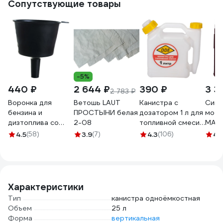
Сопутствующие товары
-5%
440 ₽
2 644 ₽
390 ₽
3 3
2 783 ₽
Воронка для
Ветошь LAUT
Канистра с
Синт
бензина и
ПРОСТЫНИ белая
дозатором 1 л для
мото
дизтоплива со
2-08
топливной смеси
MAN
съемным носиком
DDE 247-002
5W40
4.5
(58)
3.9
(7)
4.3
(106)
4.
с сеткой
ГЛАВДОР GL-706
53985
Характеристики
Тип
канистра одноёмкостная
Объем
25 л
Форма
вертикальная