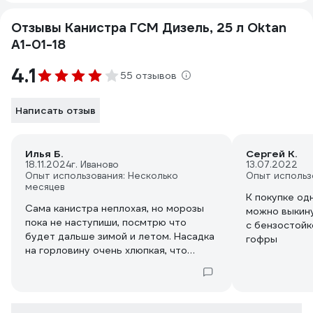
Отзывы Канистра ГСМ Дизель, 25 л Oktan
А1-01-18
4.1
55 отзывов
Написать отзыв
Илья Б.
Сергей К.
18.11.2024
г. Иваново
13.07.2022
Опыт использования: Несколько
Опыт использ
месяцев
К покупке од
Сама канистра неплохая, но морозы
можно выкину
пока не наступиши, посмтрю что
с бензостойк
будет дальше зимой и летом. Насадка
гофры
на горловину очень хлюпкая, что
полупрозрачная на резьбе и не
работает от слова совсем.
Опрокидываешь канистру и топливо
почти не льётся из-за того, что нет