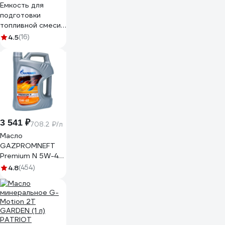
Емкость для
подготовки
топливной смеси
20 - 25 - 40 -
4.5
(16)
50:1, с дозатором,
1000 мл ТУНДРА
7509203
3 541 ₽
708.2 ₽/л
Масло
GAZPROMNEFT
Premium N 5W-40
5л 253140424
4.8
(454)