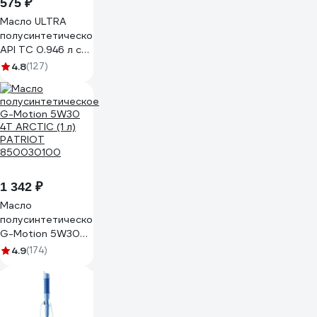
575 ₽
Масло ULTRA
полусинтетическое
API TC 0.946 л с
дозатором для 2-
4.8
(127)
тактных
двигателей
REZOIL
03.008.00008
1 342 ₽
Масло
полусинтетическое
G-Motion 5W30
4Т ARCTIC (1 л)
4.9
(174)
PATRIOT
850030100