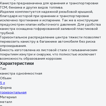
Канистра предназначена для хранения и транспортировки
ECO 0.946л.
ГСМ, бензина и других видов топлива.
01.12543.12547
Изделие комплектуется надежной резьбовой крышкой,
благодаря которой при хранении и транспортировке
исключено протекание и испарение. Так же в конструкции
предусмотрен клапан избыточного давления. Для удобства
канистра оснащена гофрированной заливной пластиковой
трубкой.
Горизонтальное распределение центра тяжести позволяет
перевозить канистру в багажнике автомобиля без риска
опрокидывания.
Ёмкость изготовлена из листовой стали с гальваническим
покрытием изнутри и снаружи, что полностью исключает
возможность образования коррозии.
Характеристики
Тип
канистра одноёмкостная
Объем
5 л
Форма
горизонтальная
Материал
металл