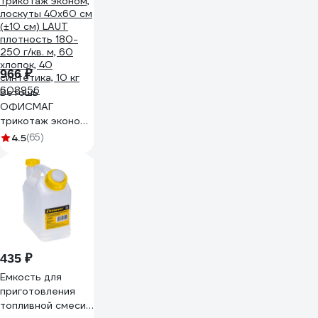
966 ₽
Ветошь
ОФИСМАГ
трикотаж эконом,
лоскуты 40x60 см
4.5
(65)
(±10 см) LAUT
плотность 180-
250 г/кв. м, 60
хлопок, 40
синтетика, 10 кг
608956
435 ₽
Емкость для
приготовления
топливной смеси