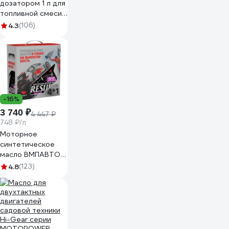
дозатором 1 л для
топливной смеси
DDE 247-002
4.3
(106)
-16%
3 740 ₽
4 447 ₽
748 ₽/л
Моторное
синтетическое
масло ВМПАВТО
Resurs 100+ 5w40
4.8
(123)
(A3/B4; SL/CF)
4л+1л 9293