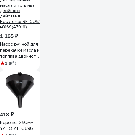
1 165 ₽
Насос ручной для
перекачки масла и
топлива двойного
действия
3.6
(5)
Rockforce RF-504/
к8169(47916)
418 ₽
Воронка 240мм
YATO YT-0696