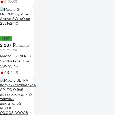
(1 л) Champion
4.1
(556)
C1010
-20%
2 287 ₽
2 842 ₽
571.75 ₽/л
Масло G-ENERGY
Synthetic Active
5W-40 4л
253142410
4.8
(458)