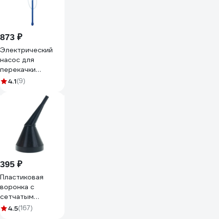
873 ₽
Электрический
насос для
перекачки
жидкости Fox
4.1
(9)
Chemie ELECTRIC
FLUID PUMP EEVEE
LMF84
395 ₽
Пластиковая
воронка с
сетчатым
фильтром 120 мм
4.5
(167)
STELS 53722