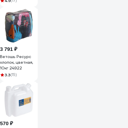
4.9
(17)
3 791 ₽
Ветошь Ресурс
хлопок, цветная,
10кг 24922
3.3
(15)
570 ₽