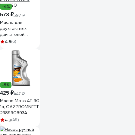
-4%
573 ₽
597 ₽
Масло для
двухтактных
двигателей
садовой техники
4.8
(6)
Hi-Gear серии
MOTOPOWER
HG1720
-5%
425 ₽
447 ₽
Масло Moto 4T 30
1л, GAZPROMNEFT
2389906934
4.9
(49)