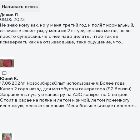
Написать отзыв
Денис Л.
08.05.2022
Не знаю кому как, но у меня третий год и полёт нормальный,
отличные канистры, у меня их 2 штуки, крышка метал, шланг
просто суперский, чё с ней надо делать , чтоб так её
искаверкать как на отзывах выше, таке ощущение, что
конкуренты пишут отзывы!
Юрий К.
17.06.2024
г. Новосибирск
Опыт использования: Более года
Купил 2 года назад для мотобура и генератора (92 бензин).
Заправлял в пустую канистру на АЗС конкретно 5 литров.
Стоит в сарае на полке и летом и зимой, летом понемногу
использую, осенью заполняю. Меня больше волнует вопрос:
эту канистру лучше выбросить и купить новую или ещё можно
использовать?