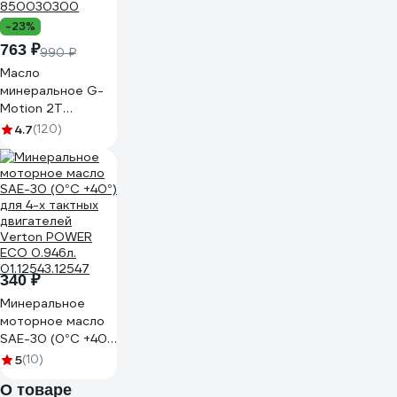
-23%
763 ₽
990 ₽
Масло
минеральное G-
Motion 2Т
GARDEN (1 л)
4.7
(120)
PATRIOT
850030300
340 ₽
Минеральное
моторное масло
SAE-30 (0°С +40°)
для 4-х тактных
5
(10)
двигателей
О товаре
Verton POWER