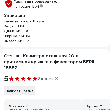
Гарантия производителя
на товары Beril
Упаковка
Единица товара: Штука
Вес, кг: 3.166
Длина, мм: 100
Ширина, мм: 160
Высота, мм: 10
Отзывы Канистра стальная 20 л,
прижимная крышка с фиксатором BERIL
16887
5
2 отзыва
Написать отзыв
Ярослав К.
Артем С.
26.12.2024
г. Новосибирск
10.01.2025
г. 