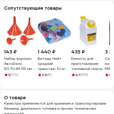
Сопутствующие товары
143 ₽
1 440 ₽
435 ₽
3 3
Набор воронок
Ветошь Нейт
Емкость для
Синт
АвтоDело
средний
приготовления
мото
50.70.95.115 мм 4
трикотаж, 10 кг
топливной смеси
MAN
шт. 42104 15165
СРЕД-2
(1 л) Champion
5W40
5
(172)
2.6
(8)
4.1
(556)
4.
C1010
О товаре
Канистра применяется для хранения и транспортировки
бензина, дизельного топлива и прочих технических
жидкостей.