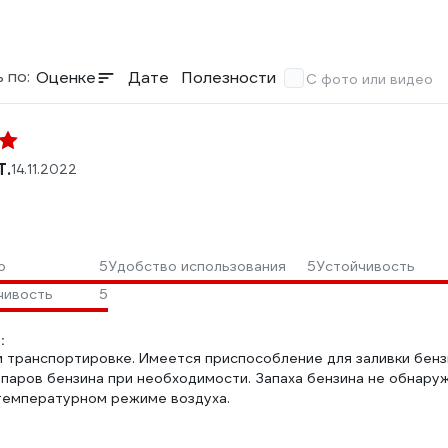
 по:
Оценке
Дате
Полезности
С фото или видео
Т.
14.11.2022
о
5
Удобство использования
5
Устойчивость
чивость
5
:
и транспортировке. Имеется приспособление для заливки бензи
 паров бензина при необходимости. Запаха бензина не обнару
емпературном режиме воздуха.