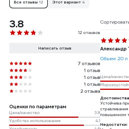
Все отзывы
12
Этот вариант
4
3.8
Сортировать
12 отзывов
Написать отзыв
Александр 
Объем: 20 л
7 отзывов
1 отзыв
Цена/качеств
1 отзыв
1 отзыв
Морозоустой
2 отзыва
Достоинства
Устойчива пр
Оценки по параметрам
стравливания
Цена/качество
3.8
повышенном т
Удобство использования
4.1
Недостатки:
Устойчивость
4.6