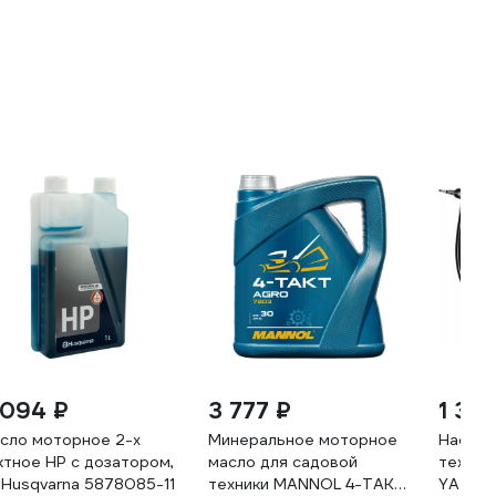
 094 ₽
3 777 ₽
1 385
сло моторное 2-х
Минеральное моторное
Насос 
ктное HP с дозатором,
масло для садовой
технич
л Husqvarna 5878085-11
техники MANNOL 4-TAKT
YATO 1