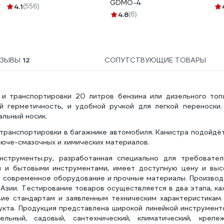
GDMO-4
C1010
4.1
(556)
4.8
(6)
ЗЫВЫ
12
СОПУТСТВУЮЩИЕ ТОВАРЫ
 и транспортировки 20 литров бензина или дизельного топл
 герметичность, и удобной ручкой для легкой переноски.
льный носик.
транспортировки в багажнике автомобиля. Канистра подойдё
орюче-смазочных и химических материалов.
нструменты.ру, разработанная специально для требовател
и и бытовыми инструментами, имеет доступную цену и выс
ся современное оборудование и прочные материалы. Произво
Азии. Тестирование товаров осуществляется в два этапа, к
ие стандартам и заявленным техническим характеристикам.
укта. Продукция представлена широкой линейкой инструмент
ьный, садовый, сантехнический, климатический, крепеж