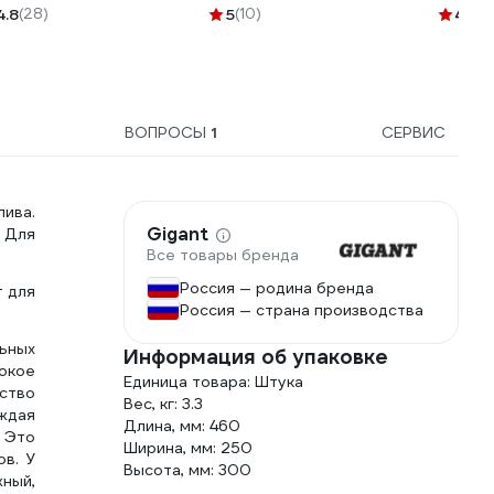
AGRO SAE 30 4 л. 7203
4.8
(28)
5
(10)
4.5
(8
ВОПРОСЫ
1
СЕРВИС
ива.
Gigant
 Для
Все товары бренда
Россия — родина бренда
т для
Россия — страна производства
ьных
Информация об упаковке
окое
Единица товара: Штука
дство
Вес, кг: 3.3
аждая
Длина, мм: 460
 Это
Ширина, мм: 250
ов. У
Высота, мм: 300
ный,