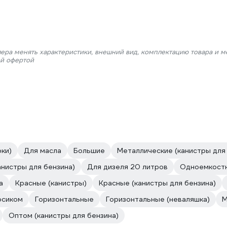
лера менять характеристики, внешний вид, комплектацию товара и м
ой офертой
рки)
Для масла
Большие
Металлические (канистры для
анистры для бензина)
Для дизеля 20 литров
Одноемкостн
а
Красные (канистры)
Красные (канистры для бензина)
осиком
Горизонтальные
Горизонтальные (неваляшка)
М
Оптом (канистры для бензина)