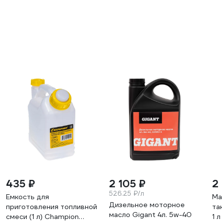
435 ₽
2 105 ₽
2
526.25 ₽/л
Емкость для
Ма
Дизельное моторное
приготовления топливной
та
масло Gigant 4л. 5w-40
смеси (1 л) Champion
1 