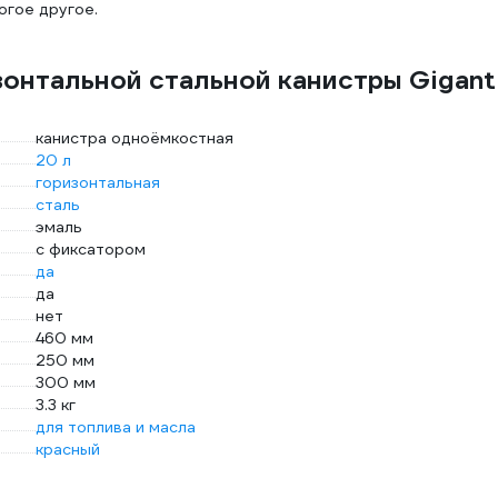
огое другое.
зонтальной стальной канистры Gigant
канистра одноёмкостная
20 л
горизонтальная
сталь
эмаль
с фиксатором
да
да
нет
460 мм
250 мм
300 мм
3.3 кг
для топлива и масла
красный