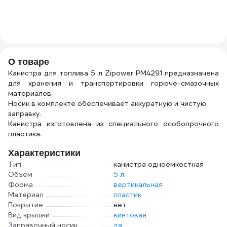
(1
О товаре
Канистра для топлива 5 л Zipower PM4291 предназначена
для хранения и транспортировки горюче-смазочных
материалов.
Носик в комплекте обеспечивает аккуратную и чистую
заправку.
Канистра изготовлена из специального особопрочного
пластика.
Характеристики
Тип
канистра одноёмкостная
Объем
5 л
Форма
вертикальная
Материал
пластик
Покрытие
нет
Вид крышки
винтовая
Заправочный носик
да