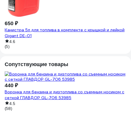
650 ₽
4
Канистра 5л для топлива в комплекте с крышкой и лейкой
Ка
Gigant DE-01
(1
4.6
(5)
Сопутствующие товары
440 ₽
Воронка для бензина и дизтоплива со съемным носиком с
сеткой ГЛАВДОР GL-706 53985
4.5
(58)
2
Ва
м