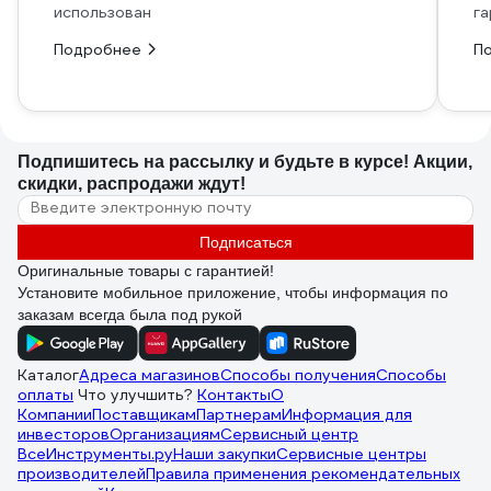
использован
га
Подробнее
П
Подпишитесь
на рассылку
и будьте в курсе! Акции,
скидки, распродажи ждут!
Подписаться
Оригинальные товары с гарантией!
Установите мобильное приложение, чтобы информация по
заказам всегда была под рукой
Каталог
Адреса магазинов
Способы получения
Способы
оплаты
Что улучшить?
Контакты
О
Компании
Поставщикам
Партнерам
Информация для
инвесторов
Организациям
Сервисный центр
ВсеИнструменты.ру
Наши закупки
Сервисные центры
производителей
Правила применения рекомендательных