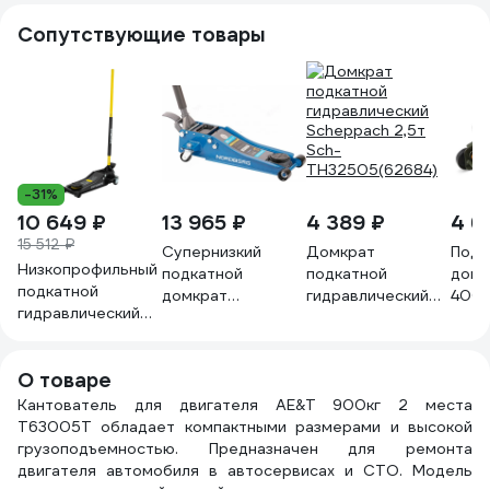
Сопутствующие товары
-31%
10 649 ₽
13 965 ₽
4 389 ₽
4 6
15 512 ₽
Супернизкий
Домкрат
Подк
Низкопрофильный
подкатной
подкатной
домкр
подкатной
домкрат
гидравлический
400 
гидравлический
NORDBERG 3.2
Scheppach 2,5т
Дело
домкрат Inforce 3
тонн, H=75-500
Sch-
9041
тонны, высота
мм N32032
TH32505(62684)
О товаре
подхвата 75мм,
высота подъема
Кантователь для двигателя AE&T 900кг 2 места
505мм 08-08-75
T63005T обладает компактными размерами и высокой
грузоподъемностью. Предназначен для ремонта
двигателя автомобиля в автосервисах и СТО. Модель