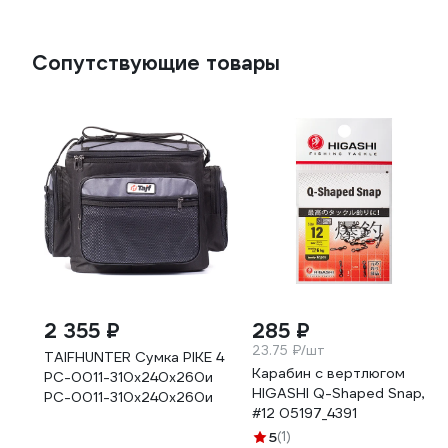
Сопутствующие товары
2 355 ₽
285 ₽
23.75 ₽/шт
TAIFHUNTER Сумка PIKE 4
Карабин с вертлюгом
РС-0011-310x240x260и
HIGASHI Q-Shaped Snap,
РС-0011-310х240х260и
#12 05197_4391
5
(1)