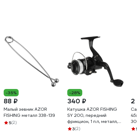
-35%
-28%
88 ₽
340 ₽
2
Малый зевник AZOR
Катушка AZOR FISHING
Са
FISHING металл 338-139
SY 200, передний
45
фрикцион, 1 п.п, металл,
30
5
(2)
пластик, с леской 0.25 мм
3
(2)
142-039