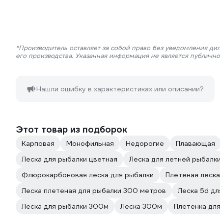
*Производитель оставляет за собой право без уведомления ди
его производства. Указанная информация не является публичн
Нашли ошибку в характеристиках или описании?
Этот товар из подборок
Карповая
Монофильная
Недорогие
Плавающая
Леска для рыбалки цветная
Леска для летней рыбалк
Флюрокарбоновая леска для рыбалки
Плетeная леск
Леска плетеная для рыбалки 300 метров
Леска 5d дл
Леска для рыбалки 300м
Леска 300м
Плетeнка дл