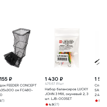
 155 ₽
1 430 ₽
1 519
476.67 ₽/шт
док FEEDER CONCEPT
Спинни
Набор балансиров LUCKY
x35x300 см FC480-
SALMO 
JOHN 3 MIX, окуневый 2, 3
0
2.40 2
шт. LJB-003SET
5
(1)
5
(6)
4.9
(21)