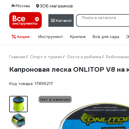
306 магазинов
Москва
Каталог
Акции
Инструмент
Крепеж
Всё для сада
Э
Главная
Спорт и туризм
Охота и рыбалка
Рыболовны
/
/
/
Капроновая леска ONLITOP V8 на к
Код товара:
17895217
Нет в наличии