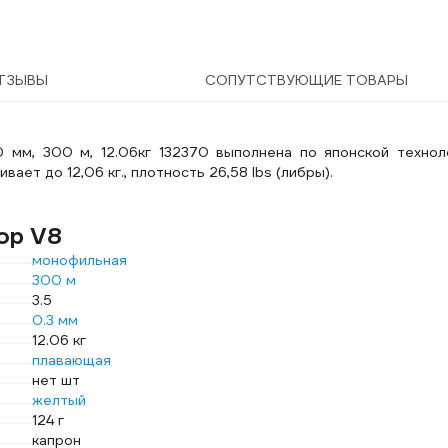
ТЗЫВЫ
СОПУТСТВУЮЩИЕ ТОВАРЫ
 мм, 300 м, 12.06кг 132370 выполнена по японской техноло
ет до 12,06 кг., плотность 26,58 lbs (либры).
op V8
монофильная
300 м
3.5
0.3 мм
12.06 кг
плавающая
нет шт
желтый
124 г
капрон