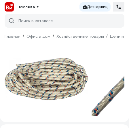
Москва
Для юрлиц
Поиск в каталоге
Главная
/
Офис и дом
/
Хозяйственные товары
/
Цепи и к