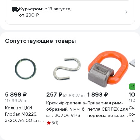
Курьером:
c 13 августа,
от 290 ₽
Сопутствующие товары
-12
5 898 ₽
257 ₽
1 893 ₽
10 
42.83 ₽/шт
117.96 ₽/шт
11 40
Крюк vipкрепеж s-
Приварная рым-
Кольцо ЦКИ
Скоб
образный, 4 мм, 6
петля CERTEX для
Глобал M8229,
соед
шт. 20704 VIPS
подъема во всех
3x20, A4, 50 шт.
Term
направлениях
5
(1)
72477
41х 4
NS8HI3 NS8HI3C
кор)