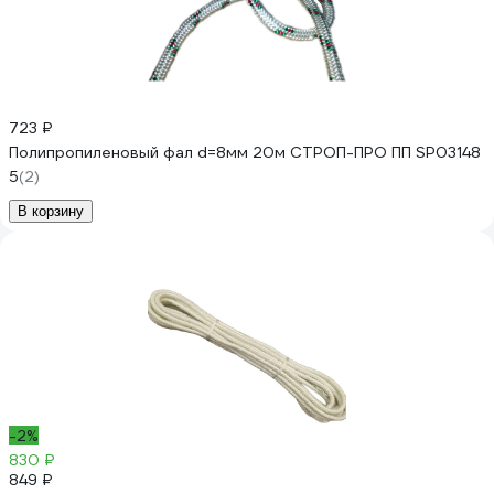
723 ₽
Полипропиленовый фал d=8мм 20м СТРОП-ПРО ПП SP03148
5
(2)
В корзину
-2%
830 ₽
849 ₽