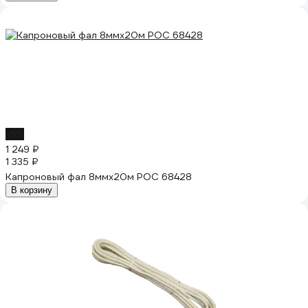
-6%
1 249 ₽
1 335 ₽
Капроновый фал 8ммх20м РОС 68428
В корзину