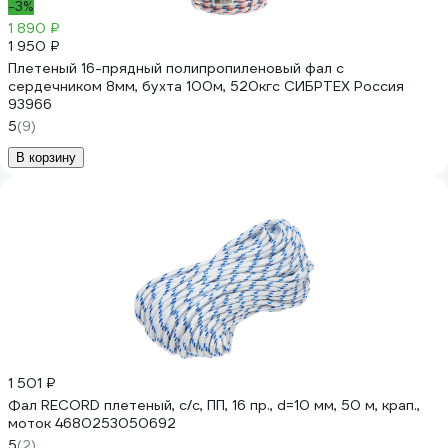
-3%
1 890 ₽
1 950 ₽
Плетеный 16-прядный полипропиленовый фал с
сердечником 8мм, бухта 100м, 520кгс СИБРТЕХ Россия
93966
5
(9)
В корзину
1 501 ₽
Фал RECORD плетеный, с/с, ПП, 16 пр., d=10 мм, 50 м, крап.,
моток 4680253050692
5
(2)