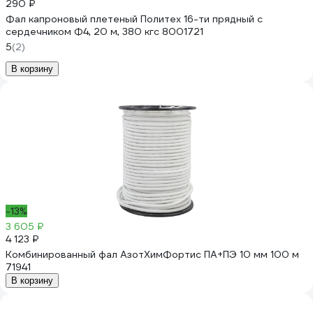
290 ₽
Фал капроновый плетеный Политех 16-ти прядный с
сердечником Ф4, 20 м, 380 кгс 8001721
5
(2)
В корзину
-13%
3 605 ₽
4 123 ₽
Комбинированный фал АзотХимФортис ПА+ПЭ 10 мм 100 м
71941
В корзину