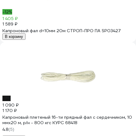
-12%
1 405 ₽
1 589 ₽
Капроновый фал d=10мм 20м СТРОП-ПРО ПА SP03427
В корзину
-7%
1 090 ₽
1 170 ₽
Капроновый плетеный 16-ти прядный фал с сердечником, 10
ммх20 м, р/н - 800 кгс КУРС 68418
4.8
(5)