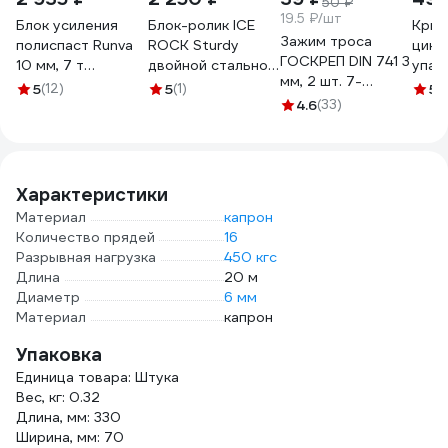
50 ₽
19.5 ₽/шт
Блок усиления
Блок-ролик ICE
Крюк
Зажим троса
полиспаст Runva
ROCK Sturdy
цинк,
ГОСКРЕП DIN 741 3
10 мм, 7 т
двойной стальной
упак
мм, 2 шт. 7-
PBK15000
с подшипником,
050
5
(12)
5
(1)
5
(
0010250
ролик нерж IR
4.6
(33)
0406-1
Характеристики
Материал
капрон
Количество прядей
16
Разрывная нагрузка
450 кгс
Длина
20 м
Диаметр
6 мм
Материал
капрон
Упаковка
Единица товара: Штука
Вес, кг: 0.32
Длина, мм: 330
Ширина, мм: 70