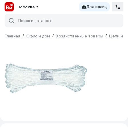
Москва
Для юрлиц
Поиск в каталоге
Главная
/
Офис и дом
/
Хозяйственные товары
/
Цепи и к