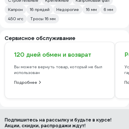
Строительные
Крепежные
Капроновый фал
Капрон
16 прядей
Недорогие
16 мм
6 мм
450 кгс
Тросы 16 мм
Сервисное обслуживание
120 дней обмен и возврат
Р
Вы можете вернуть товар, который не был
Ус
использован
га
Подробнее
П
Подпишитесь
на рассылку
и будьте в курсе!
Акции, скидки, распродажи ждут!