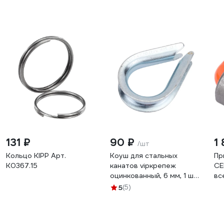
131 ₽
90 ₽
1
/шт
Кольцо KIPP Арт.
Коуш для стальных
Пр
K0367.15
канатов vipкрепеж
CE
оцинкованный, 6 мм, 1 шт.
вс
10509 VIP
NS
5
(5)