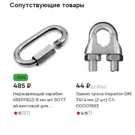
Сопутствующие товары
-33%
485 ₽
44 ₽
22 ₽/шт
Нержавеющий карабин
Зажим троса Insparion DIN
KREPFIELD 8 мм art 9077
741 4 мм (2 шт) С1-
а4 винтовой для
00001993
соединения цепей 1 шт.
5
(127)
4.9
(7)
9077А4КАРАБИН8ММ-1