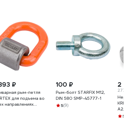
 893 ₽
100 ₽
2 77
277.4 ₽
иварная рым-петля
Рым-болт STARFIX М12,
Нержав
RTEX для подъема во
DIN 580 SMP-45777-1
KREPFI
ех направлениях
5
(9)
А2, 10 
8HI3 NS8HI3C
582А2
5
(176