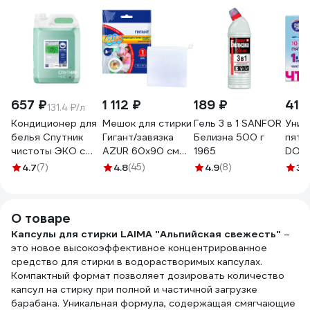
657 ₽
1 112 ₽
189 ₽
410
131.4 ₽/л
Кондиционер для
Мешок для стирки
Гель 3 в 1 SANFOR
Унив
белья Спутник
Гигант/завязка
Белизна 500 г
пятн
чистоты ЭКО с
AZUR 60x90 см
1965
DOBB
ароматом алоэ
912410
3.11.
4.7
(7)
4.8
(45)
4.9
(8)
3.
вера, 5 л, ПНД
4673749999742
О товаре
Капсулы для стирки LAIMA "Альпийская свежесть"
–
это новое высокоэффективное концентрированное
средство для стирки в водорастворимых капсулах.
Компактный формат позволяет дозировать количество
капсул на стирку при полной и частичной загрузке
барабана. Уникальная формула, содержащая смягчающие