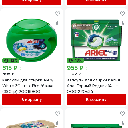
-12%
-13%
615 ₽
955 ₽
695 ₽
1 102 ₽
Капсулы для стирки Aiery
Капсулы для стирки белья
White 30 шт х 13гр /банка
Ariel Горный Pодник 14 шт
(390гр) 20018900
0001220434
В корзину
В корзину