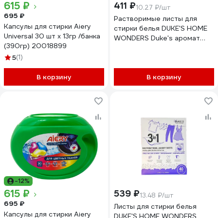
615 ₽
411 ₽
10.27 ₽/шт
695 ₽
Растворимые листы для
Капсулы для стирки Aiery
стирки белья DUKE'S HOME
Universal 30 шт х 13гр /банка
WONDERS Duke's аромат
(390гр) 20018899
Лен, 40 шт. DS003
5
(1)
В корзину
В корзину
-12%
615 ₽
539 ₽
13.48 ₽/шт
695 ₽
Листы для стирки белья
Капсулы для стирки Aiery
DUKE'S HOME WONDERS