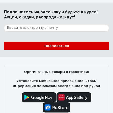
Подпишитесь
Любовь Алейник
на рассылку
и будьте в курсе!
01.11.2020
Акции, скидки, распродажи ждут!
Взяла на пробу и осталась очень довольна.
Застиранные детские трусики после стирки с этими
капсулами стали белыми. Теперь беру только эти
капсулы.
Подписаться
Оригинальные товары с гарантией!
Установите мобильное приложение, чтобы
информация по заказам всегда была под рукой