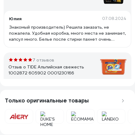
Юлия
07.08.2024
Знакомый производитель) Решила заказать, не
пожалела. Удобная коробка, много места не занимает,
капсул много. Белье после стирки пахнет очень
приятно. Сегодня вот постельное белье постирала,
так прям кайфую от аромата свежести. Рекомендую!
Стирают очень классно)
7 отзывов
Отзыв о TIDE Альпийская свежесть
1002872 605902 0001230166
Пользователь удален
03.05.2020
Пахнет хорошо
Только оригинальные товары
10 отзывов
Отзыв о ARIEL Горный родник 1001924
605903