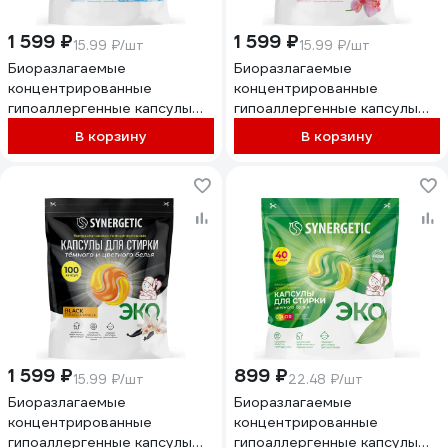
1 599 ₽
1 599 ₽
15.99 ₽/шт
15.99 ₽/шт
Биоразлагаемые
Биоразлагаемые
концентрированные
концентрированные
гипоаллергенные капсулы
гипоаллергенные капсулы
для стирки SYNERGETIC
для стирки SYNERGETIC ALL
В корзину
В корзину
UNIVERSAL Бескрайний
IN ONE Магическая орхидея,
океан, 100 шт. 109853
100 шт. 109854
1 599 ₽
899 ₽
15.99 ₽/шт
22.48 ₽/шт
Биоразлагаемые
Биоразлагаемые
концентрированные
концентрированные
гипоаллергенные капсулы
гипоаллергенные капсулы