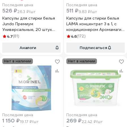
Последняя цена
Последняя цена
526 ₽
511 ₽
26.3 ₽/шт
9.83 ₽/шт
Капсулы для стирки белья
Капсулы для стирки белья
Jundo Премиум
LAIMA концентрат 3 в 1, с
Универсальные, 20 штук
кондиционером Аромамагия,
4903720021194
52 шт. 608265
4.7
(81)
4.6
(172)
Аналоги
Подписаться
Нет в наличии
Нет в наличии
Последняя цена
Последняя цена
1 150 ₽
269 ₽
19.17 ₽/шт
22.42 ₽/шт