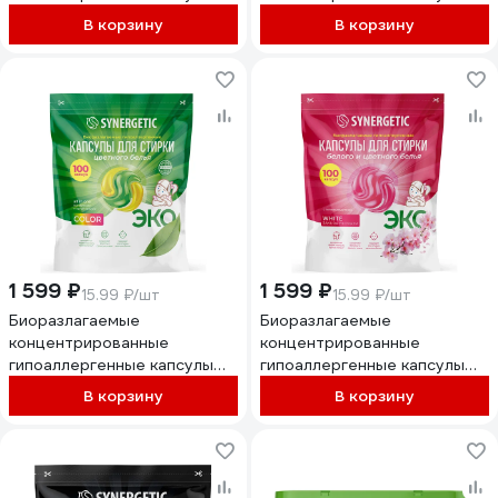
для стирки SYNERGETIC
для стирки SYNERGETIC
В корзину
В корзину
BLACK Табак-ваниль, 100 шт
COLOR, 40 шт. 109849
109846
1 599 ₽
1 599 ₽
15.99 ₽/шт
15.99 ₽/шт
Биоразлагаемые
Биоразлагаемые
концентрированные
концентрированные
гипоаллергенные капсулы
гипоаллергенные капсулы
для стирки SYNERGETIC
для стирки SYNERGETIC
В корзину
В корзину
COLOR, 100 шт 109852
WHITE Цветущая сакура,
100 шт 109845