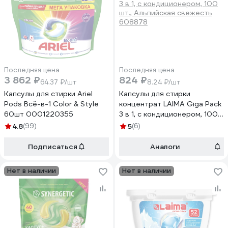
Последняя цена
Последняя цена
3 862 ₽
824 ₽
64.37 ₽/шт
8.24 ₽/шт
Капсулы для стирки Ariel
Капсулы для стирки
Pods Всё-в-1 Color & Style
концентрат LAIMA Giga Pack
60шт 0001220355
3 в 1, с кондиционером, 100
шт., Альпийская свежесть
4.8
(99)
5
(6)
608878
Подписаться
Аналоги
Нет в наличии
Нет в наличии