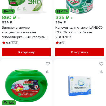
-8%
-13%
860 ₽
335 ₽
934 ₽
384 ₽
Биоразлагаемые
Капсулы для стирки LANEKO
концентрированные
COLOR 22 шт. в банке
гипоаллергенные капсулы
20017629
для стирки SYNERGETIC
4.8
(102)
5
(8)
COLOR 60 шт 109816
В корзину
В корзину
-12%