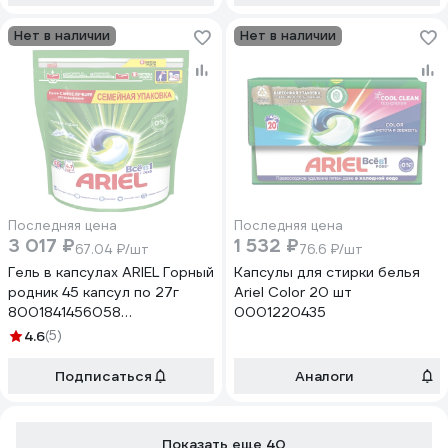
Нет в наличии
Нет в наличии
Последняя цена
Последняя цена
3 017 ₽
1 532 ₽
67.04 ₽/шт
76.6 ₽/шт
Гель в капсулах ARIEL Горный
Капсулы для стирки белья
родник 45 капсул по 27г
Ariel Color 20 шт
8001841456058
0001220435
0001220372
4.6
(5)
Подписаться
Аналоги
Показать еще 40