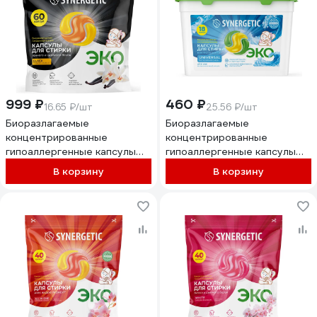
999 ₽
460 ₽
16.65 ₽/шт
25.56 ₽/шт
Биоразлагаемые
Биоразлагаемые
концентрированные
концентрированные
гипоаллергенные капсулы
гипоаллергенные капсулы
для стирки SYNERGETIC
для стирки SYNERGETIC
В корзину
В корзину
BLACK Табак-ваниль, 60 шт.
UNIVERSAL Бескрайний
109860
океан, 18 шт. 109870