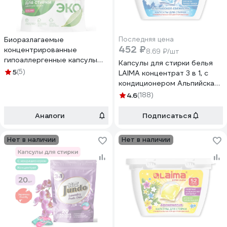
Биоразлагаемые
Последняя цена
452 ₽
концентрированные
8.69 ₽/шт
гипоаллергенные капсулы
Капсулы для стирки белья
для стирки SYNERGETIC
5
(5)
LAIMA концентрат 3 в 1, с
COLOR 40 шт 109815
кондиционером Альпийская
Свежесть, 52 шт. 608264
4.6
(188)
Аналоги
Подписаться
Нет в наличии
Нет в наличии