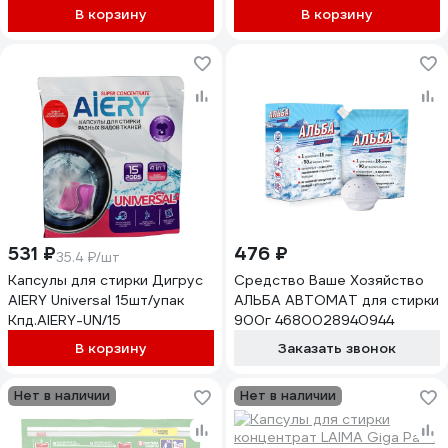
для стирки SYNERGETIC
для стирки SYNERGETIC
В корзину
В корзину
WHITE Цветущая сакура, 60
BLACK Табак-ваниль, 40 шт
шт. 109862
109859
531 ₽
476 ₽
35.4 ₽/шт
Капсулы для стирки Дигрус
Средство Ваше Хозяйство
AIERY Universal 15шт/упак
АЛЬБА АВТОМАТ для стирки
Кпд.AIERY-UN/15
900г 4680028940944
В корзину
Заказать звонок
Нет в наличии
Нет в наличии