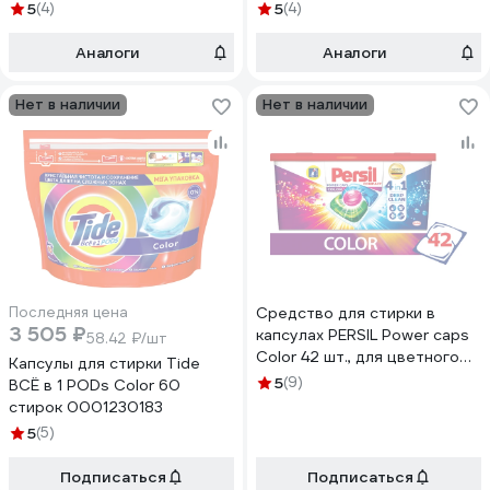
сакуры, 60 шт. 608877
Райский сад, 60 шт. 608876
5
(4)
5
(4)
Аналоги
Аналоги
Нет в наличии
Нет в наличии
Последняя цена
Средство для стирки в
3 505 ₽
капсулах PERSIL Power caps
58.42 ₽/шт
Color 42 шт., для цветного
Капсулы для стирки Tide
белья 607506
5
(9)
ВСЁ в 1 PODs Color 60
стирок 0001230183
5
(5)
Подписаться
Подписаться