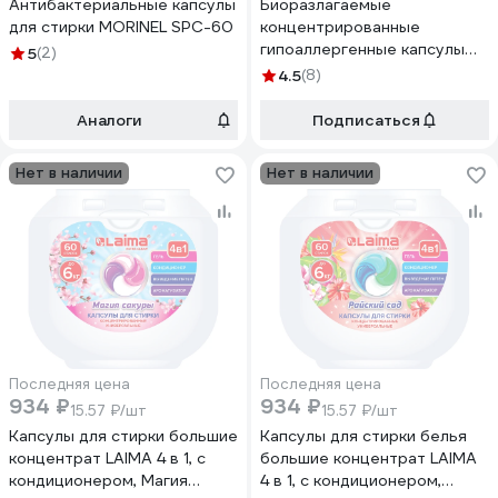
Антибактериальные капсулы
Биоразлагаемые
для стирки MORINEL SPC-60
концентрированные
гипоаллергенные капсулы
5
(2)
для стирки SYNERGETIC
4.5
(8)
COLOR 12 шт 109817
Аналоги
Подписаться
Нет в наличии
Нет в наличии
Последняя цена
Последняя цена
934 ₽
934 ₽
15.57 ₽/шт
15.57 ₽/шт
Капсулы для стирки большие
Капсулы для стирки белья
концентрат LAIMA 4 в 1, с
большие концентрат LAIMA
кондиционером, Магия
4 в 1, с кондиционером,