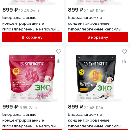
899 ₽
899 ₽
22.48 ₽/шт
22.48 ₽/шт
Биоразлагаемые
Биоразлагаемые
концентрированные
концентрированные
гипоаллергенные капсулы
гипоаллергенные капсулы
для стирки SYNERGETIC ALL
для стирки SYNERGETIC
В корзину
В корзину
IN ONE Магическая орхидея,
WHITE Цветущая сакура, 40
40 шт 109844
шт. 109861
999 ₽
899 ₽
16.65 ₽/шт
22.48 ₽/шт
Биоразлагаемые
Биоразлагаемые
концентрированные
концентрированные
гипоаллергенные капсулы
гипоаллергенные капсулы