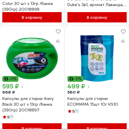
Color 30 шт х 13гр /банка
Duke's 3в1, аромат Лаванда,
(390гр) 20018898
40 шт DS022
В корзину
В корзину
-11%
-11%
595 ₽
499 ₽
668 ₽
560 ₽
Капсулы для стирки Aiery
Капсулы для стирки
Black 30 шт х 13гр /банка
ECOMAMA 15шт 10г KS10
(390гр) 20018897
5
(1)
5
(1)
В корзину
В корзину